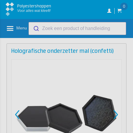
Polyestershoppen
0
Voor alles wat kleeft!
Menu
Zoek een product of handleiding
Holografische onderzetter mal (confetti)