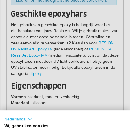
kleuren om het holografische effect te versterken.
Geschikte epoxyhars
Het gebruik van geschikte epoxy is belangrijk voor het
eindresultaat van jouw Resin Art. Wil je gebruik maken van
epoxy die zeer goed bestendig is tegen UV-straling en
zeer eenvoudig te verwerken is? Kies dan voor
RESION
UV Resin Art Epoxy LV
(lage viscositeit) of
RESION UV
Resin Art Epoxy MV
(medium viscositeit). Juist omdat deze
epoxyharsen niet door UV-licht verkleuren, heb je geen
UV-stabilisator meer nodig. Bekijk alle epoxyharsen in de
categorie:
Epoxy
.
Eigenschappen
Vormen:
vierkant, rond en zeshoekig
Materiaal:
siliconen
De onderzetters hebben een klein opstaand randje zodat
Nederlands
je glas niet van de onderzetter afglijdt!
Wij gebruiken cookies