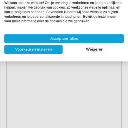
Afmetingen
Welkom op onze website! Om je ervaring te verbeteren en je persoonlijker te
helpen, maken we gebruik van cookies. Zo werkt onze website optimaal en
kun je zorgeloos shoppen. Bovendien kunnen wij onze website zo blijven
Vierkante mal: 10 cm x 10 cm
verbeteren en je gepersonaliseerde inhoud tonen. Bekijk de instellingen
Zeshoekige mal: 10 cm x 10 cm
voor meer informatie over de cookies die we gebruiken.
Ronde mal: 8 cm x 8 cm
Hoogte: 1,5 cm
Accepteer alles
Er is circa 125 gram epoxy nodig voor de onderzetters.
Voorkeuren instellen
Weigeren