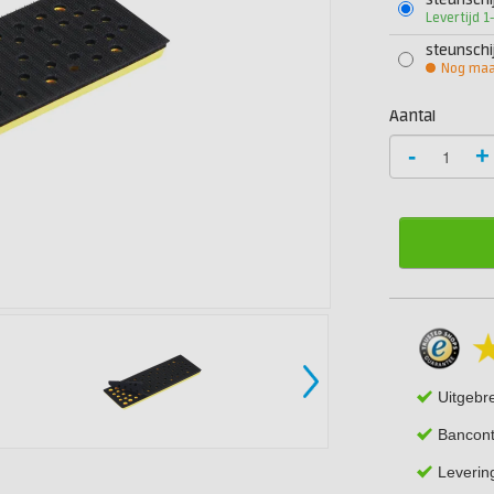
steunsch
Levertijd 
steunsch
Nog maar
Aantal
-
+
Uitgebr
Bancont
Leverin