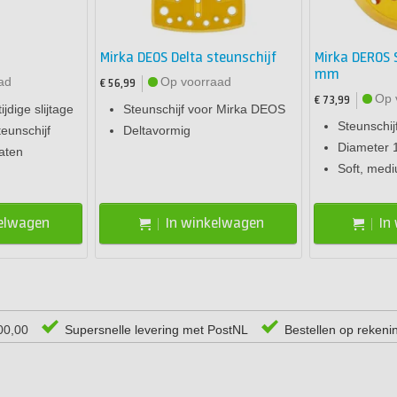
Mirka DEOS Delta steunschijf
Mirka DEROS 
mm
ad
Op voorraad
€ 56,99
Op 
€ 73,99
jdige slijtage
Steunschijf voor Mirka DEOS
Steunschi
eunschijf
Deltavormig
Diameter
aten
Soft, medi
kelwagen
In winkelwagen
In
00,00
Supersnelle levering met PostNL
Bestellen op rekeni