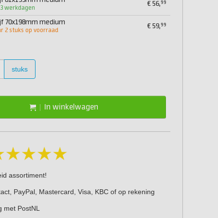
ijf 81x133mm medium
99
€
56,
1-3 werkdagen
ijf 70x198mm medium
99
€
59,
 2 stuks op voorraad
stuks
In winkelwagen
eid assortiment!
act, PayPal, Mastercard, Visa, KBC of op rekening
g met PostNL