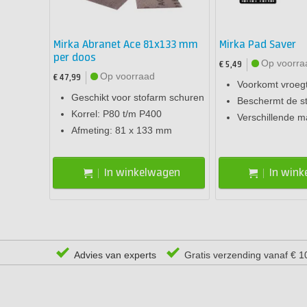
Mirka Abranet Ace 81x133 mm
Mirka Pad Saver
per doos
Op voorra
€ 5,49
Op voorraad
€ 47,99
Voorkomt vroegti
Geschikt voor stofarm schuren
Beschermt de st
Korrel: P80 t/m P400
Verschillende m
Afmeting: 81 x 133 mm
In winkelwagen
In win
Advies van experts
Gratis verzending vanaf € 1