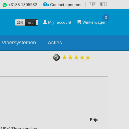
+3185 1305932
Contact opnemen
🇫🇷
🇬🇧
0
Mijn account
Winkelwagen
21%
Incl.
Excl.
Vloersystemen
Acties
Prijs