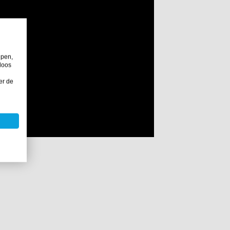
lpen,
loos
er de