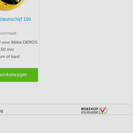
Steunschijf 150
voorraad
jf voor Mirka DEROS
 150 mm
um of hard
 winkelwagen
ng