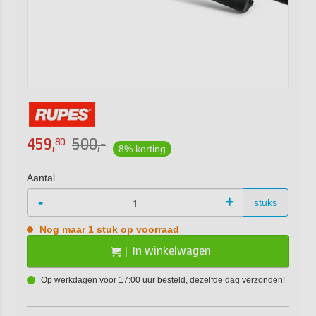
459,
500,-
80
8% korting
Aantal
-
+
stuks
Nog maar 1 stuk op voorraad
In winkelwagen
Op werkdagen voor 17:00 uur besteld, dezelfde dag verzonden!