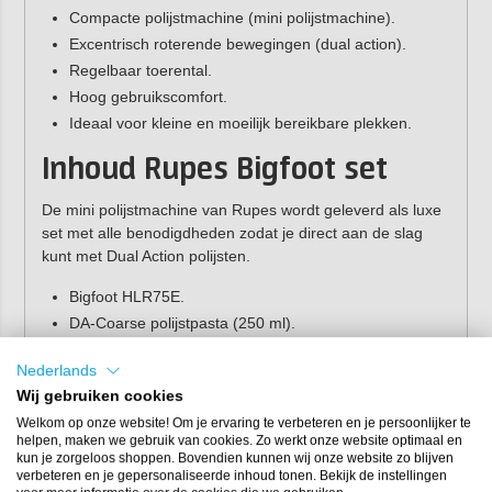
Compacte polijstmachine (mini polijstmachine).
Excentrisch roterende bewegingen (dual action).
Regelbaar toerental.
Hoog gebruikscomfort.
Ideaal voor kleine en moeilijk bereikbare plekken.
Inhoud Rupes Bigfoot set
De mini polijstmachine van Rupes wordt geleverd als luxe
set met alle benodigdheden zodat je direct aan de slag
kunt met Dual Action polijsten.
Bigfoot HLR75E.
DA-Coarse polijstpasta (250 ml).
DA-Fine polijstpasta (250 ml).
Nederlands
Uno protect (250 ml).
Wij gebruiken cookies
DA-Coarse blauwe polijstpad (80 mm).
Welkom op onze website! Om je ervaring te verbeteren en je persoonlijker te
DA-Fine gele polijstpad (80 mm).
helpen, maken we gebruik van cookies. Zo werkt onze website optimaal en
DA-Coarse wool polishing pad (80 mm).
kun je zorgeloos shoppen. Bovendien kunnen wij onze website zo blijven
verbeteren en je gepersonaliseerde inhoud tonen. Bekijk de instellingen
DA-Fine wool polishing pad (80 mm).