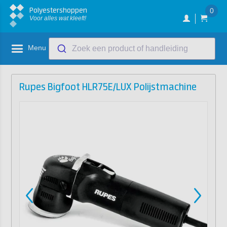
Polyestershoppen
0
Voor alles wat kleeft!
Menu
Zoek een product of handleiding
Rupes Bigfoot HLR75E/LUX Polijstmachine