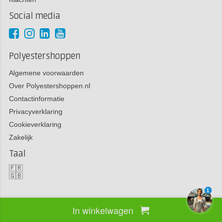
Social media
Polyestershoppen
Algemene voorwaarden
Over Polyestershoppen.nl
Contactinformatie
Privacyverklaring
Cookieverklaring
Zakelijk
Taal
🇫🇷
🇬🇧
1
In winkelwagen
Copyright 2026 Polyestershoppen bv