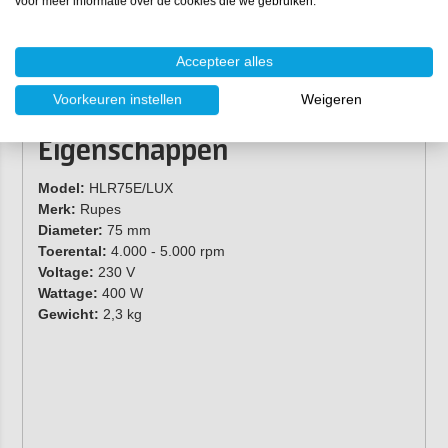
voor meer informatie over de cookies die we gebruiken.
Rupes claw pad tool.
Rupes kabelklem.
Microvezeldoek (3x).
Accepteer alles
Bigfoot schort.
Voorkeuren instellen
Weigeren
Bigfoot opbergtas.
Eigenschappen
Model:
HLR75E/LUX
Merk:
Rupes
Diameter:
75 mm
Toerental:
4.000 - 5.000 rpm
Voltage:
230 V
Wattage:
400 W
Gewicht:
2,3 kg