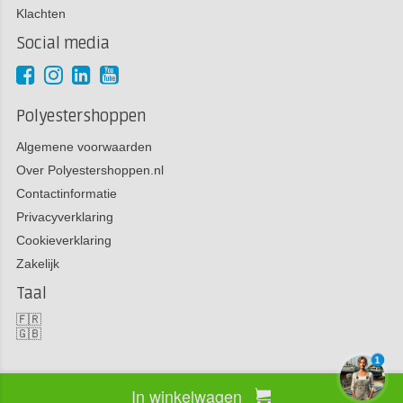
Klachten
Social media
Polyestershoppen
Algemene voorwaarden
Over Polyestershoppen.nl
Contactinformatie
Privacyverklaring
Cookieverklaring
Zakelijk
Taal
🇫🇷
🇬🇧
1
In winkelwagen
Copyright 2026 Polyestershoppen bv