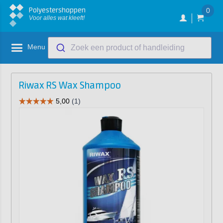
Polyestershoppen
0
Voor alles wat kleeft!
Menu
Zoek een product of handleiding
Riwax RS Wax Shampoo