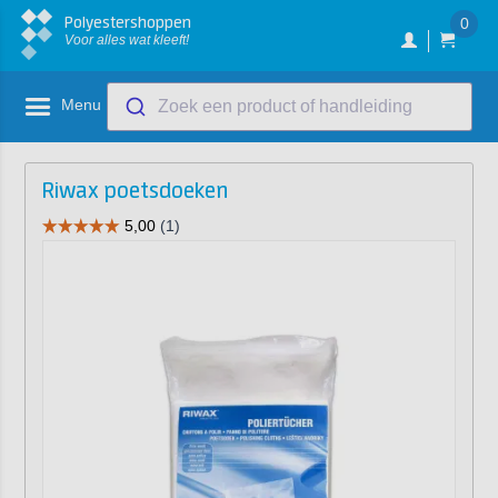
Polyestershoppen
0
Voor alles wat kleeft!
Menu
Zoek een product of handleiding
Riwax poetsdoeken