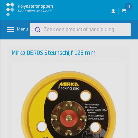
Polyestershoppen
0
Voor alles wat kleeft!
Menu
Zoek een product of handleiding
Mirka DEROS Steunschijf 125 mm