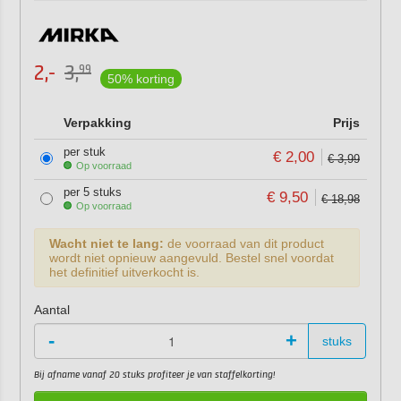
2,-
3,
99
50% korting
Verpakking
Prijs
per stuk
€ 2,00
€ 3,99
Op voorraad
per 5 stuks
€ 9,50
€ 18,98
Op voorraad
Wacht niet te lang:
de voorraad van dit product
wordt niet opnieuw aangevuld. Bestel snel voordat
het definitief uitverkocht is.
Aantal
-
+
stuks
Bij afname vanaf 20 stuks profiteer je van staffelkorting!