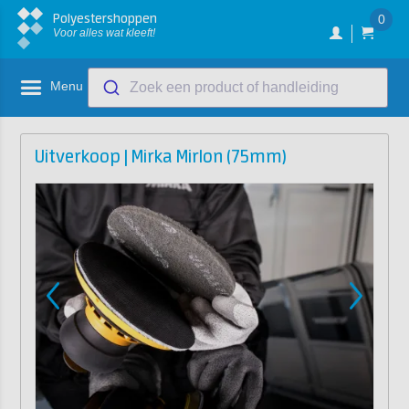
Polyestershoppen
0
Voor alles wat kleeft!
Menu
Zoek een product of handleiding
Uitverkoop | Mirka Mirlon (75mm)