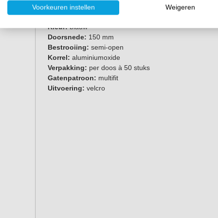
Voorkeuren instellen
Weigeren
Merk:
Mirka
Kleur:
blauw
Doorsnede:
150 mm
Bestrooiing:
semi-open
Korrel:
aluminiumoxide
Verpakking:
per doos à 50 stuks
Gatenpatroon:
multifit
Uitvoering:
velcro