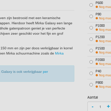
P600
Nog maar
P80
jven zijn bestrooid met een keramische
Nog maar
happen. Hierdoor heeft Mirka Galaxy een lange
P1000
tihole gatenpatroon geniet je van perfecte
Nog maar
hijven zeer geschikt voor het fijn en grof
P1200
Nog maar
50 mm en zijn per doos verkrijgbaar in korrel
P1500
Nog maar
 een Mirka schuurmachine zoals de
Mirka
P2000
Nog maar
P40
 Galaxy is ook verkrijgbaar
per
Nog maar
P800
Nog maar
Aantal
-
+