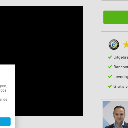
Uitgebr
Bancont
Leverin
Gratis 
lpen,
loos
er de