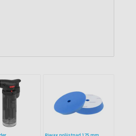
der
Riwax polijstpad 175 mm