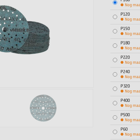
P100
Nog maar
P120
Nog maar
P150
Nog maar
P180
Nog maar
P220
Nog maar
P240
Nog maar
P320
Nog maar
P400
Nog maar
P500
Nog maar
P60
Nog maar