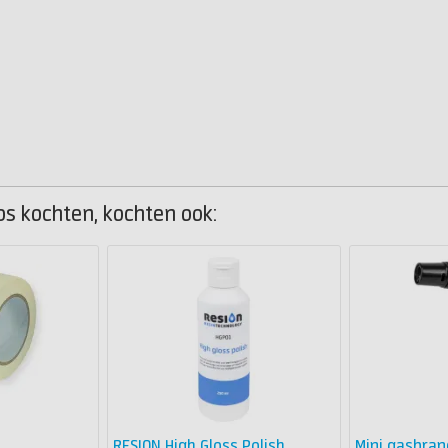
s kochten, kochten ook:
RESION High Gloss Polish
Mini gasbran