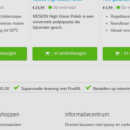
ad
Op voorraad
Op v
€ 20,99
€ 6,99
childerstape
RESION High Gloss Polish is een
Regelbare
universele polijstpasta die
diverse maten
Navulbaar
bijzonder gesch…
g tot 60℃
Ideaal voo
kelwagen
In winkelwagen
In
00,00
Supersnelle levering met PostNL
Bestellen op rekeni
rshoppen
Informatiecentrum
oorwaarden
Drones bouwen met epoxy en carb