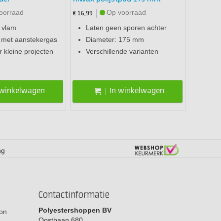
oorraad
Op voorraad
€ 16,99
 vlam
Laten geen sporen achter
 met aanstekergas
Diameter: 175 mm
r kleine projecten
Verschillende varianten
 winkelwagen
In winkelwagen
ng
Contactinformatie
Polyestershoppen BV
on
Oostbaan 680