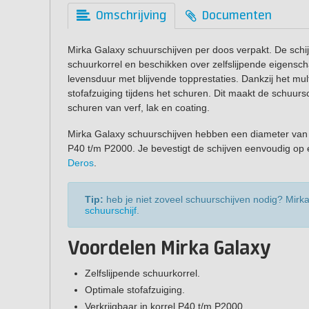
Omschrijving
Documenten
Mirka Galaxy schuurschijven per doos verpakt. De schi
schuurkorrel en beschikken over zelfslijpende eigensc
levensduur met blijvende topprestaties. Dankzij het mul
stofafzuiging tijdens het schuren. Dit maakt de schuursc
schuren van verf, lak en coating.
Mirka Galaxy schuurschijven hebben een diameter van 1
P40 t/m P2000. Je bevestigt de schijven eenvoudig op
Deros
.
Tip:
heb je niet zoveel schuurschijven nodig? Mirka
schuurschijf
.
Voordelen Mirka Galaxy
Zelfslijpende schuurkorrel.
Optimale stofafzuiging.
Verkrijgbaar in korrel P40 t/m P2000.