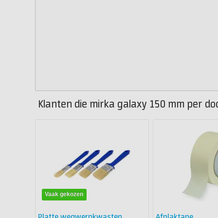
Klanten die mirka galaxy 150 mm per doo
Vaak gekozen
Platte wegwerpkwasten
Afplaktape