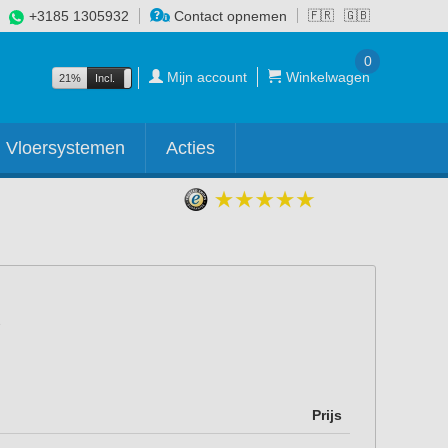
+3185 1305932
Contact opnemen
🇫🇷
🇬🇧
0
Mijn account
Winkelwagen
21%
Incl.
Excl.
Vloersystemen
Acties
Prijs