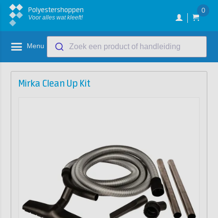
Polyestershoppen
0
Voor alles wat kleeft!
Menu
Zoek een product of handleiding
Mirka Clean Up Kit