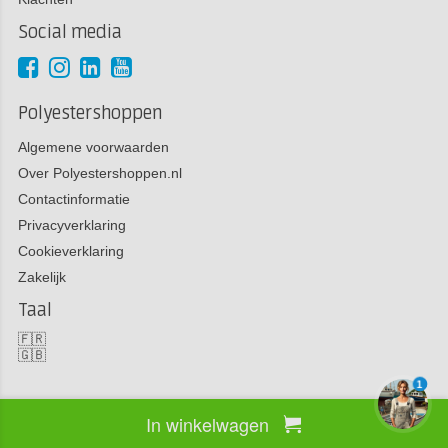
Social media
Polyestershoppen
Algemene voorwaarden
Over Polyestershoppen.nl
Contactinformatie
Privacyverklaring
Cookieverklaring
Zakelijk
Taal
🇫🇷
🇬🇧
1
In winkelwagen
Copyright 2026 Polyestershoppen bv