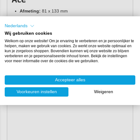
Ace
Afmeting:
81 x 133 mm
Korrel:
keramisch
Korrelgroottes:
P80, P100, P120, P150, P180, P240,
Nederlands
P320, P400
Wij gebruiken cookies
Verlijming:
hars over hars
Welkom op onze website! Om je ervaring te verbeteren en je persoonlijker te
helpen, maken we gebruik van cookies. Zo werkt onze website optimaal en
Basis:
polyamide/polyester
kun je zorgeloos shoppen. Bovendien kunnen wij onze website zo blijven
Bestrooiing:
gesloten
verbeteren en je gepersonaliseerde inhoud tonen. Bekijk de instellingen
voor meer informatie over de cookies die we gebruiken.
Kleur:
lichtrood
Verpakking
Accepteer alles
Per doos à 50 stuks
Voorkeuren instellen
Weigeren