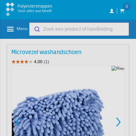
Polyestershoppen
0
Voor alles wat kleeft!
Menu
Zoek een product of handleiding
Microvezel washandschoen