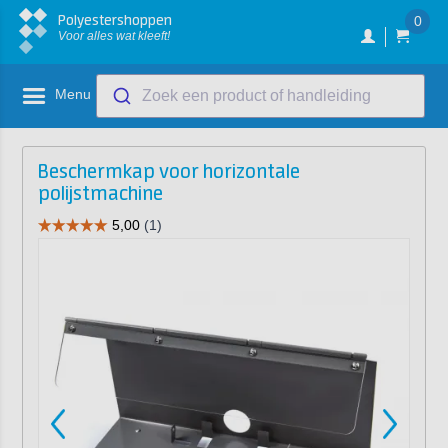
Polyestershoppen
0
Voor alles wat kleeft!
Menu
Zoek een product of handleiding
Beschermkap voor horizontale
polijstmachine