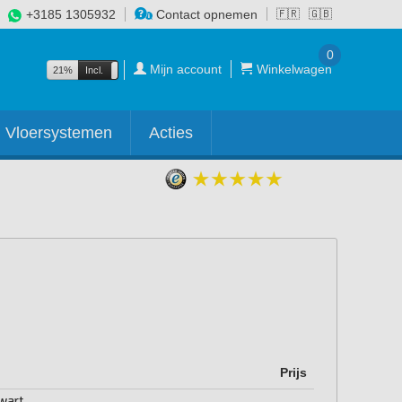
+3185 1305932
Contact opnemen
🇫🇷
🇬🇧
0
Mijn account
Winkelwagen
21%
Incl.
Excl.
Vloersystemen
Acties
Prijs