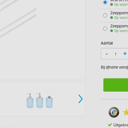
Geurset z
Op voor
Zeeppomp
Op voor
Zeeppompj
Op voor
Aantal
-
+
Bij afname vanaf 
Uitgebr