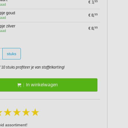
wart
99
€
3,
raad
je goud
99
€
8,
raad
e zilver
99
€
8,
raad
stuks
10 stuks profiteer je van staffelkorting!
In winkelwagen
eid assortiment!