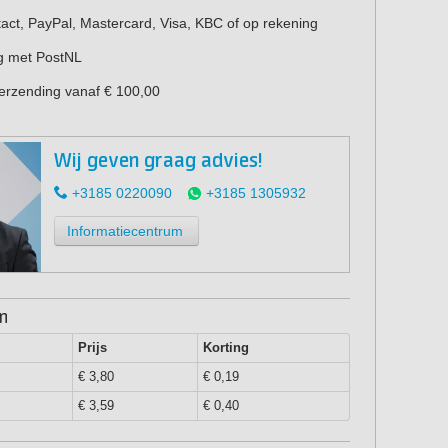
act, PayPal, Mastercard, Visa, KBC of op rekening
g met PostNL
verzending vanaf € 100,00
Wij geven graag advies!
+3185 0220090
+3185 1305932
Informatiecentrum
en
Prijs
Korting
€ 3,80
€ 0,19
€ 3,59
€ 0,40