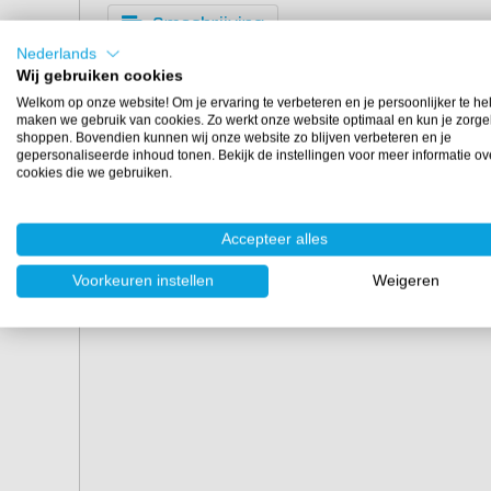
Omschrijving
Nederlands
Wij gebruiken cookies
Ben je van plan om meerdere zeeppompjes te maken 
extra dispensers te bestellen. Zo maak je altijd een c
Welkom op onze website! Om je ervaring te verbeteren en je persoonlijker te he
maken we gebruik van cookies. Zo werkt onze website optimaal en kun je zorge
je toilet, keuken of badkamer. Deze accessoires zijn ge
shoppen. Bovendien kunnen wij onze website zo blijven verbeteren en je
rechthoekige zeeppompjes mal
.
gepersonaliseerde inhoud tonen. Bekijk de instellingen voor meer informatie ov
cookies die we gebruiken.
Varianten
Goudkleurig zeeppompje.
Accepteer alles
Zilverkleurig zeeppompje.
Voorkeuren instellen
Weigeren
Zwarte geurset (2 dopjes + 4 geurstokjes).