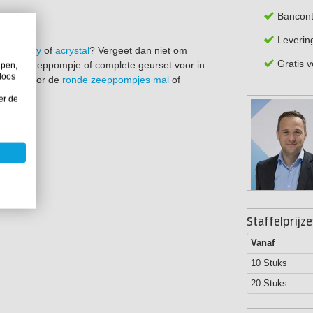
Bancont
Leverin
van
epoxy
of
acrystal
? Vergeet dan niet om
Gratis 
ompleet zeeppompje of complete geurset voor in
lpen,
loos
schikt voor de
ronde zeeppompjes mal
of
er de
Staffelprijz
Vanaf
10 Stuks
20 Stuks