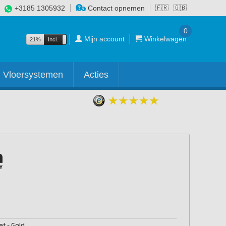
+3185 1305932
Contact opnemen
🇫🇷
🇬🇧
0
Mijn account
Winkelwagen
21%
Incl.
Excl.
Vloersystemen
Acties