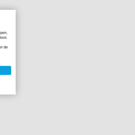
lpen,
 epoxy
loos
er de