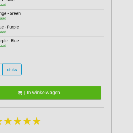
et - Gold
raad
ange - Green
raad
ue - Purple
raad
rple - Blue
raad
stuks
In winkelwagen