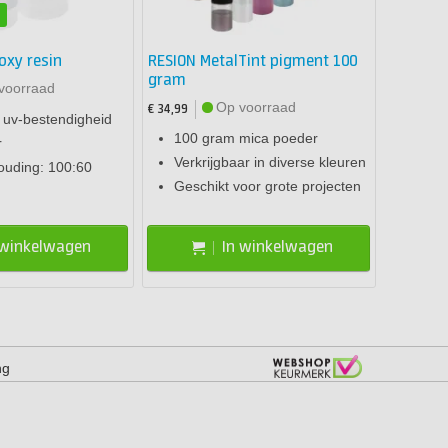
n
oxy resin
RESION MetalTint pigment 100
gram
voorraad
Op voorraad
€ 34,99
 uv-bestendigheid
100 gram mica poeder
r
Verkrijgbaar in diverse kleuren
uding: 100:60
Geschikt voor grote projecten
 winkelwagen
In winkelwagen
ng