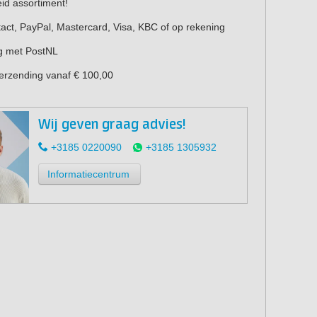
eid assortiment!
act, PayPal, Mastercard, Visa, KBC of op rekening
g met PostNL
verzending vanaf € 100,00
Wij geven graag advies!
+3185 0220090
+3185 1305932
Informatiecentrum