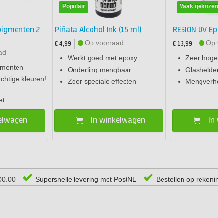
Populair
Vaak gekoze
pigmenten 2
Piñata Alcohol Ink (15 ml)
RESION UV Ep
Op voorraad
Op 
€ 4,99
€ 13,99
ad
Werkt goed met epoxy
Zeer hoge
gmenten
Onderling mengbaar
Glashelde
chtige kleuren!
Zeer speciale effecten
Mengverho
et
kelwagen
In winkelwagen
In
00,00
Supersnelle levering met PostNL
Bestellen op rekeni