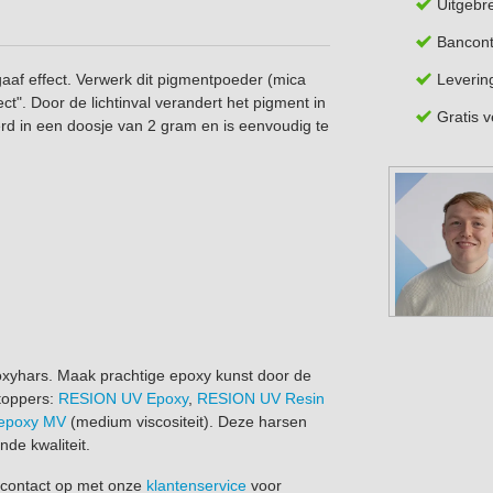
Uitgebr
Bancont
Leverin
af effect. Verwerk dit pigmentpoeder (mica
t". Door de lichtinval verandert het pigment in
Gratis 
erd in een doosje van 2 gram en is eenvoudig te
oxyhars. Maak prachtige epoxy kunst door de
toppers:
RESION UV Epoxy
,
RESION UV Resin
 epoxy MV
(medium viscositeit). Deze harsen
nde kwaliteit.
contact op met onze
klantenservice
voor