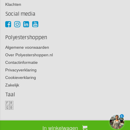
Klachten
Social media
Polyestershoppen
Algemene voorwaarden
Over Polyestershoppen.nl
Contactinformatie
Privacyverklaring
Cookieverklaring
Zakelijk
Taal
🇫🇷
🇬🇧
1
In winkelwagen
Copyright 2026 Polyestershoppen bv