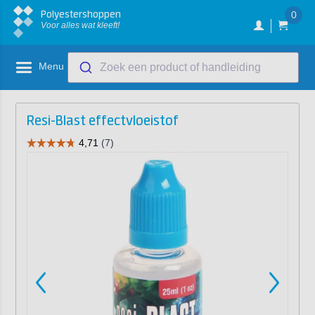
Polyestershoppen
0
Voor alles wat kleeft!
Menu
Zoek een product of handleiding
Resi-Blast effectvloeistof