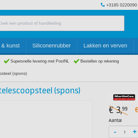
+3185 0220090
 & kunst
Siliconenrubber
Lakken en verven
Supersnelle levering met PostNL
Bestellen op rekening
psteel (spons)
elescoopsteel (spons)
€
3,
99
Aantal
-
+