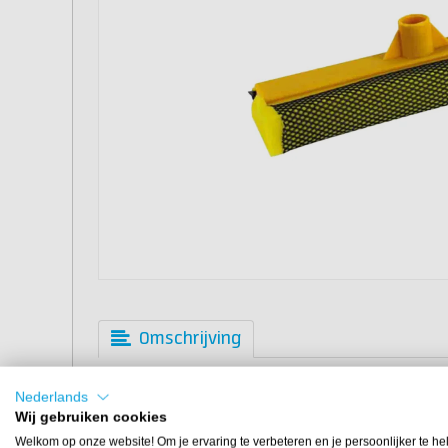
Omschrijving
Maak het schoonmaken van ramen op grotere hoogte e
Nederlands
Deze compacte en lichtgewicht wisser biedt optimale pr
Wij gebruiken cookies
zelfs op grotere hoogten. De raamwisser is eenvoudig
Welkom op onze website! Om je ervaring te verbeteren en je persoonlijker te he