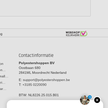
ng
Contactinformatie
Polyestershoppen BV
on
Oostbaan 680
men…
2841ML
Moordrecht
Nederland
 mall…
E:
support@polyestershoppen.be
tri…
T:
+3185 0220090
aar…
BTW:
NL8226.25.015.B01
1