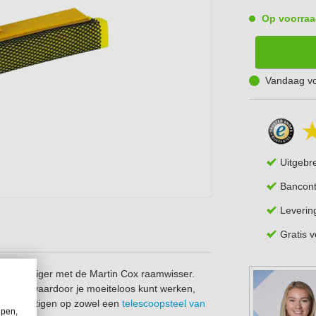
Op voorraa
Vandaag vo
Uitgebr
Bancont
Leverin
Gratis 
envoudiger met de Martin Cox raamwisser.
ecisie, waardoor je moeiteloos kunt werken,
 te bevestigen op zowel een
telescoopsteel van
lpen,