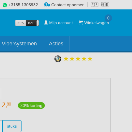
+3185 1305932
Contact opnemen
🇫🇷
🇬🇧
0
Mijn account
Winkelwagen
21%
Incl.
Excl.
Vloersystemen
Acties
€
2,
80
30% korting
stuks