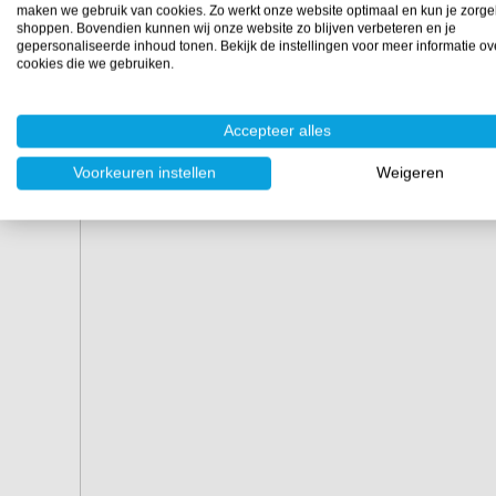
2,5 meter
als een
telescoopsteel van 3 meter
.
maken we gebruik van cookies. Zo werkt onze website optimaal en kun je zorge
shoppen. Bovendien kunnen wij onze website zo blijven verbeteren en je
Aan de ene kant van de wisser bevindt zich een harde s
gepersonaliseerde inhoud tonen. Bekijk de instellingen voor meer informatie ov
cookies die we gebruiken.
kant is uitgerust met een wisser om de ramen streeplo
Accepteer alles
Voorkeuren instellen
Weigeren