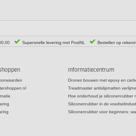
00,00
Supersnelle levering met PostNL
Bestellen op rekeni
rshoppen
Informatiecentrum
oorwaarden
Drones bouwen met epoxy en carb
tershoppen.nl
Treadmaster antislipmatten verlij
rmatie
Hoe onderhoud je siliconenrubber
aring
Siliconenrubber in de voedselindus
aring
Siliconenrubber voor beginners: w