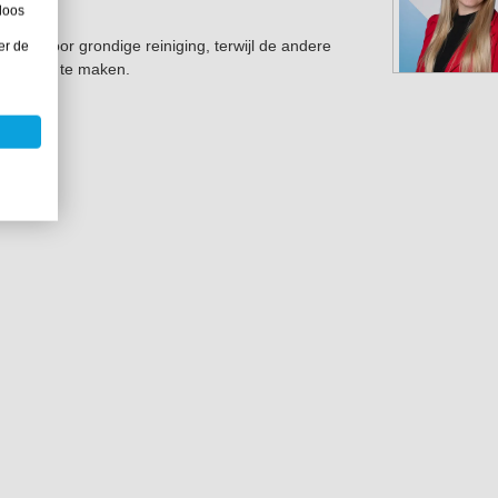
loos
pons voor grondige reiniging, terwijl de andere
er de
os droog te maken.