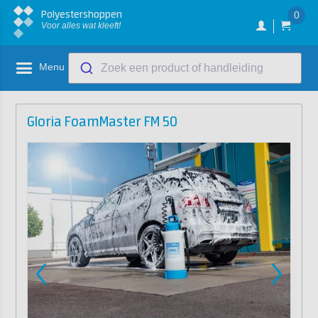
Polyestershoppen
0
Voor alles wat kleeft!
Menu
Zoek een product of handleiding
Gloria FoamMaster FM 50