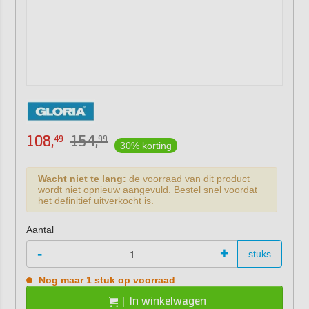
108,
154,
49
99
30% korting
Wacht niet te lang:
de voorraad van dit product
wordt niet opnieuw aangevuld. Bestel snel voordat
het definitief uitverkocht is.
Aantal
-
+
stuks
Nog maar 1 stuk op voorraad
In winkelwagen