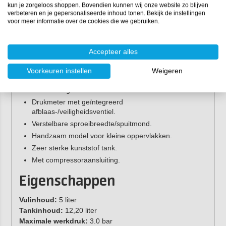
kun je zorgeloos shoppen. Bovendien kunnen wij onze website zo blijven
verbeteren en je gepersonaliseerde inhoud tonen. Bekijk de instellingen
voor meer informatie over de cookies die we gebruiken.
Kenmerken FoamMaster FM
50 drukspuit
Accepteer alles
Bestand tegen zure en alkalische middelen met een
Voorkeuren instellen
Weigeren
pH-waarde van 5-10.
Bestand tegen verdunde ontvettende vloeistoffen.
Drukmeter met geïntegreerd
afblaas-/veiligheidsventiel.
Verstelbare sproeibreedte/spuitmond.
Handzaam model voor kleine oppervlakken.
Zeer sterke kunststof tank.
Met compressoraansluiting.
Eigenschappen
Vulinhoud:
5 liter
Tankinhoud:
12,20 liter
Maximale werkdruk:
3.0 bar