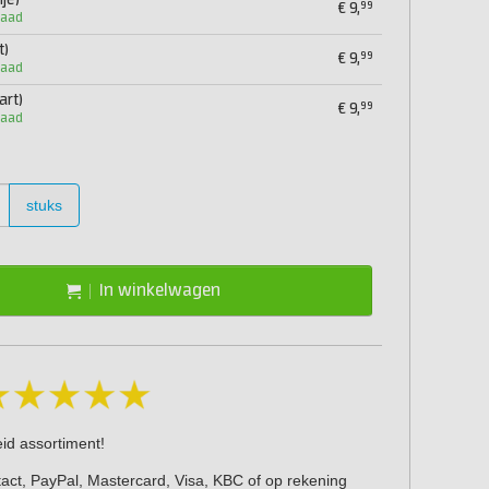
je)
99
€
9,
raad
t)
99
€
9,
raad
art)
99
€
9,
raad
stuks
In winkelwagen
eid assortiment!
act, PayPal, Mastercard, Visa, KBC of op rekening