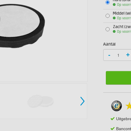
Hard (oran
Op voor
Middel (wi
Op voor
Zacht (zw
Op voor
Aantal
-
+
Uitgebr
Bancont