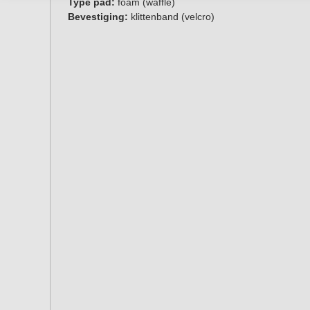
Type pad:
foam (waffle)
Bevestiging:
klittenband (velcro)