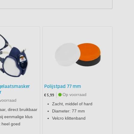
gelaatsmasker
Polijstpad 77 mm
r
Op voorraad
€ 5,99
voorraad
Zacht, middel of hard
aar, direct bruikbaar
Diameter: 77 mm
bij eenmalige klus
Velcro klittenband
 heel goed