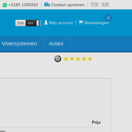
+3185 1305932
Contact opnemen
🇫🇷
🇬🇧
0
Mijn account
Winkelwagen
21%
Incl.
Excl.
Vloersystemen
Acties
Prijs