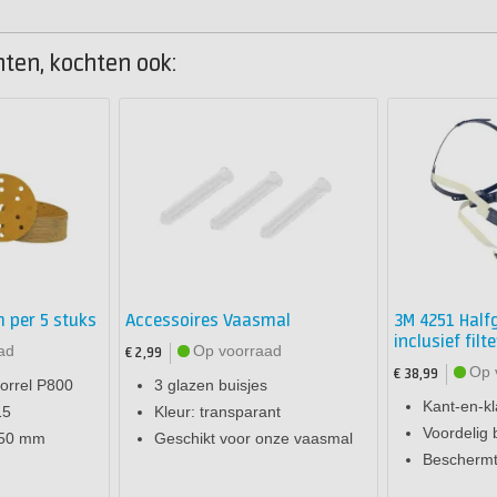
hten, kochten ook:
 per 5 stuks
Accessoires Vaasmal
3M 4251 Half
inclusief filte
ad
Op voorraad
€ 2,99
Op 
€ 38,99
korrel P800
3 glazen buisjes
Kant-en-kl
15
Kleur: transparant
Voordelig 
150 mm
Geschikt voor onze vaasmal
Beschermt