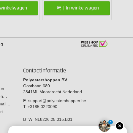
 winkelwagen
In winkelwagen
ng
Contactinformatie
Polyestershoppen BV
or…
Oostbaan 680
on
2841ML
Moordrecht
Nederland
men…
E:
support@polyestershoppen.be
 mall…
T:
+3185 0220090
tri…
BTW:
NL8226.25.015.B01
1