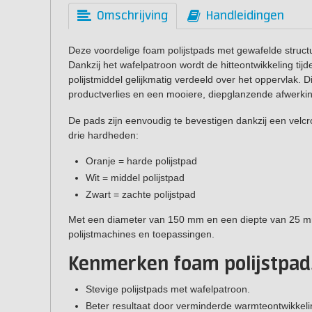
Omschrijving
Handleidingen
Deze voordelige foam polijstpads met gewafelde structuu
Dankzij het wafelpatroon wordt de hitteontwikkeling tij
polijstmiddel gelijkmatig verdeeld over het oppervlak. D
productverlies en een mooiere, diepglanzende afwerkin
De pads zijn eenvoudig te bevestigen dankzij een velcro
drie hardheden:
Oranje = harde polijstpad
Wit = middel polijstpad
Zwart = zachte polijstpad
Met een diameter van 150 mm en een diepte van 25 mm
polijstmachines en toepassingen.
Kenmerken foam polijstpad
Stevige polijstpads met wafelpatroon.
Beter resultaat door verminderde warmteontwikkeling