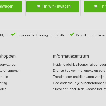
kelwagen
In winkelwagen
In
00,00
Supersnelle levering met PostNL
Bestellen op rekeni
rshoppen
Informatiecentrum
oorwaarden
Huidvriendelijk siliconenrubber vo
tershoppen.nl
Drones bouwen met epoxy en carb
rmatie
Treadmaster antislipmatten verlij
aring
Hoe onderhoud je siliconenrubber
aring
Siliconenrubber in de voedselindus