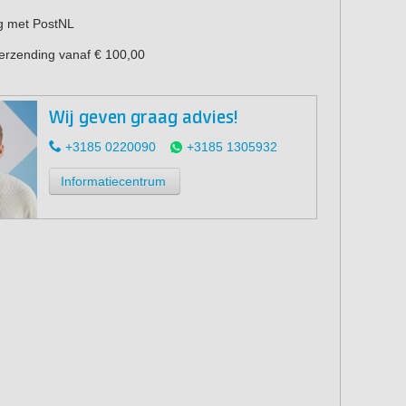
g met PostNL
verzending vanaf € 100,00
Wij geven graag advies!
+3185 0220090
+3185 1305932
Informatiecentrum