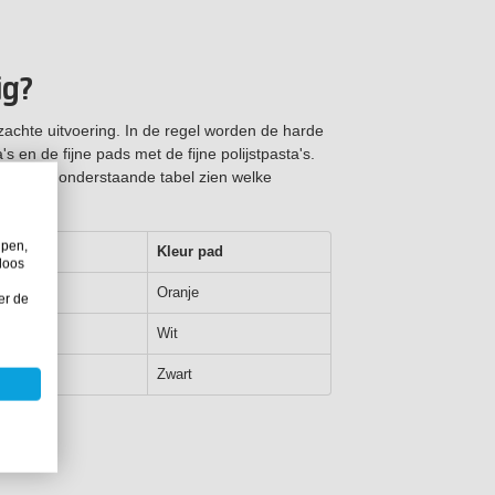
ig?
 zachte uitvoering. In de regel worden de harde
's en de fijne pads met de fijne polijstpasta's.
je in de onderstaande tabel zien welke
ruikt!
lpen,
tpad
Kleur pad
loos
Oranje
er de
Wit
Zwart