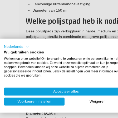
Eenvoudige klittenbandbevestiging.
Diameter van 150 mm.
Welke polijstpad heb ik nod
Deze polijstpads zijn verkrijgbaar in harde, medium en
polijstpads gebruikt in combinatie met grove polijstpasta
Om je te helpen met het maken van de juiste keus, kun 
Nederlands
polijstspons je nodig hebt voor de polijstpasta die jij geb
Wij gebruiken cookies
Welkom op onze website! Om je ervaring te verbeteren en je persoonlijker te he
Polijstmiddel
Polijs
maken we gebruik van cookies. Zo werkt onze website optimaal en kun je zorge
shoppen. Bovendien kunnen wij onze website zo blijven verbeteren en je
Grof
Hard
gepersonaliseerde inhoud tonen. Bekijk de instellingen voor meer informatie ov
cookies die we gebruiken.
Medium
Middel
Fijn
Zacht
Accepteer alles
Voorkeuren instellen
Weigeren
Eigenschappen
Diameter:
Ø150 mm