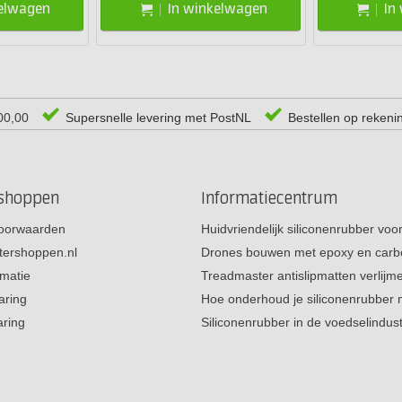
kelwagen
In winkelwagen
In
00,00
Supersnelle levering met PostNL
Bestellen op rekeni
rshoppen
Informatiecentrum
oorwaarden
Huidvriendelijk siliconenrubber vo
tershoppen.nl
Drones bouwen met epoxy en carb
rmatie
Treadmaster antislipmatten verlij
aring
Hoe onderhoud je siliconenrubber
aring
Siliconenrubber in de voedselindus