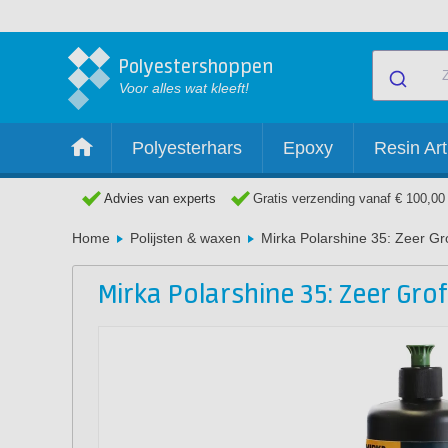
Polyestershoppen
Voor alles wat kleeft!
Polyesterhars
Epoxy
Resin Art
Advies van experts
Gratis verzending vanaf € 100,00
Home
Polijsten & waxen
Mirka Polarshine 35: Zeer Gro
Mirka Polarshine 35: Zeer Grof