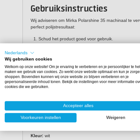
Gebruiksinstructies
Wij adviseren om Mirka Polarshine 35 machinaal te ver
perfect polijstresultaat:
Schud het product goed voor gebruik.
Maak het oppervlak volledig schoon en droog voorda
Breng een kleine hoeveelheid polijstmiddel aan op
Nederlands
Polijst het oppervlak op 800 - 2000 rpm met een
ro
Wij gebruiken cookies
Polijst telkens een deel van ongeveer 40 x 40 cm vo
Welkom op onze website! Om je ervaring te verbeteren en je persoonlijker te he
Blijf polijsten totdat de gewenste eindglans is bereik
maken we gebruik van cookies. Zo werkt onze website optimaal en kun je zorge
Veeg het oppervlak na het polijsten schoon met e
shoppen. Bovendien kunnen wij onze website zo blijven verbeteren en je
gepersonaliseerde inhoud tonen. Bekijk de instellingen voor meer informatie ov
cookies die we gebruiken.
Tip:
door het werken met een polijstvacht kunnen 
oppervlak. Polijst het oppervlak daarom na
Mirka P
verwijderen.
Accepteer alles
Eigenschappen
Voorkeuren instellen
Weigeren
Inhoud:
250 ml en 1L
Kleur:
wit