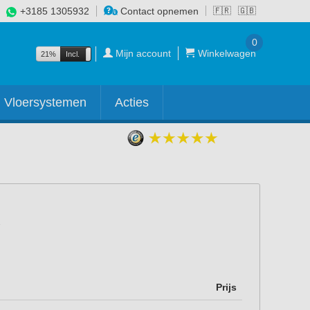
+3185 1305932
Contact opnemen
🇫🇷
🇬🇧
0
Mijn account
Winkelwagen
21%
Incl.
Excl.
Vloersystemen
Acties
Prijs