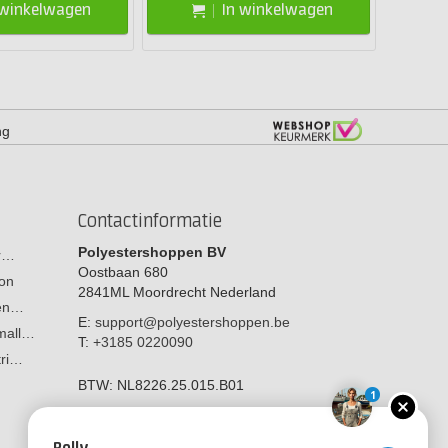
 winkelwagen
In winkelwagen
ng
Contactinformatie
Polyestershoppen BV
or…
Oostbaan 680
on
2841ML
Moordrecht
Nederland
men…
E:
support@polyestershoppen.be
 mall…
T:
+3185 0220090
tri…
BTW:
NL8226.25.015.B01
1
Polly