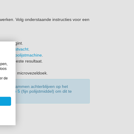
werken. Volg onderstaande instructies voor een
t je begint.
 een
polijstvacht
.
terende polijstmachine
.
or het beste resultaat.
lpen,
t.
loos
en schone microvezeldoek.
er de
er hologrammen achterblijven op het
olarshine 5
(fijn polijstmiddel) om dit te