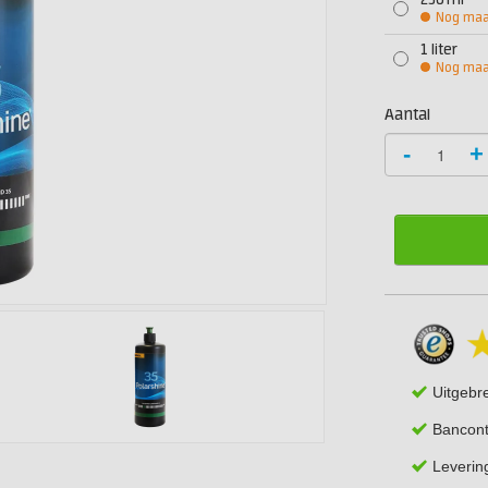
250 ml
Nog maar
1 liter
Nog maar
Aantal
-
+
Uitgebr
Bancont
Leverin