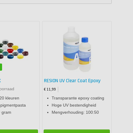
n
X
RESION UV Clear Coat Epoxy
oorraad
€ 11,99
20 kleuren
Transparante epoxy coating
pigmentpasta
Hoge UV bestendigheid
0 gram
Mengverhouding: 100:50