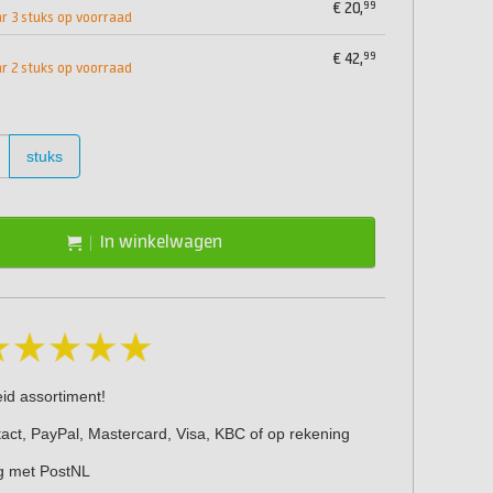
99
€
20,
 3 stuks op voorraad
99
€
42,
 2 stuks op voorraad
stuks
In winkelwagen
eid assortiment!
act, PayPal, Mastercard, Visa, KBC of op rekening
g met PostNL