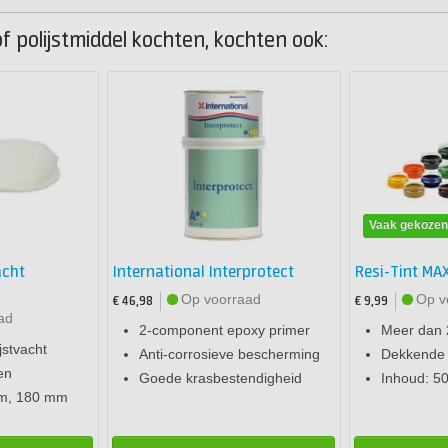
f polijstmiddel kochten, kochten ook:
Vaak gekoze
acht
International Interprotect
Resi-Tint MA
Op voorraad
Op v
€ 46,98
€ 9,99
ad
2-component epoxy primer
Meer dan 
jstvacht
Anti-corrosieve bescherming
Dekkende 
en
Goede krasbestendigheid
Inhoud: 5
mm, 180 mm