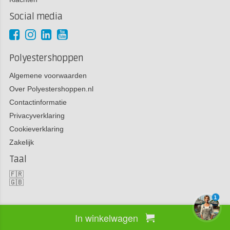
Social media
Polyestershoppen
Algemene voorwaarden
Over Polyestershoppen.nl
Contactinformatie
Privacyverklaring
Cookieverklaring
Zakelijk
Taal
🇫🇷
🇬🇧
1
In winkelwagen
Copyright 2026 Polyestershoppen bv