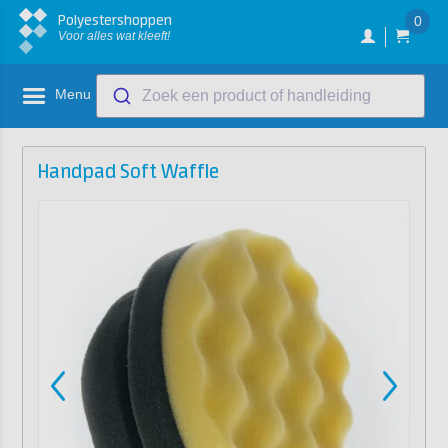
Polyestershoppen
0
Voor alles wat kleeft!
Menu
Zoek een product of handleiding
Handpad Soft Waffle