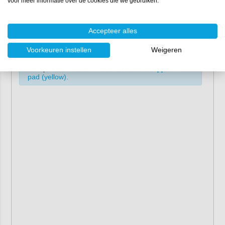
voor meer informatie over de cookies die we gebruiken.
handle, the pad fits comfortably in the hand, making
applying wax or polish easy and efficient. With the
affordable hand applicator pad, you can effortlessly apply
Accepteer alles
a thin, even layer of wax or polish to the paintwork of your
car, caravan or boat for an optimal result.
Voorkeuren instellen
Weigeren
This pad is also available as
soft waffle applicator
pad (yellow)
.