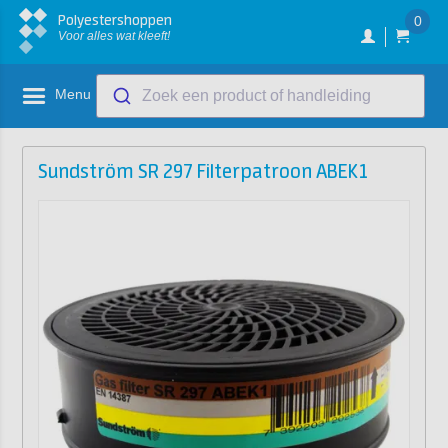
Polyestershoppen
0
Voor alles wat kleeft!
Menu
Zoek een product of handleiding
Sundström SR 297 Filterpatroon ABEK1