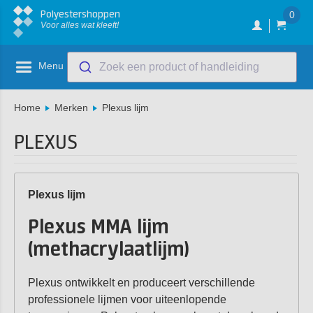
Polyestershoppen
0
Voor alles wat kleeft!
Menu
Zoek een product of handleiding
Home
Merken
Plexus lijm
PLEXUS
Plexus lijm
Plexus MMA lijm
(methacrylaatlijm)
Plexus ontwikkelt en produceert verschillende
professionele lijmen voor uiteenlopende