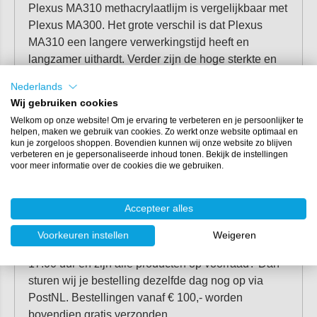
Plexus MA310 methacrylaatlijm is vergelijkbaar met
Plexus MA300. Het grote verschil is dat Plexus
MA310 een langere verwerkingstijd heeft en
langzamer uithardt. Verder zijn de hoge sterkte en
stijfheid kenmerkend voor deze professionele lijm.
Nederlands
Wij gebruiken cookies
Bekijk de productpagina van
Plexus MA310
voor
Welkom op onze website! Om je ervaring te verbeteren en je persoonlijker te
meer technische informatie over de
helpen, maken we gebruik van cookies. Zo werkt onze website optimaal en
methacrylaatlijm.
kun je zorgeloos shoppen. Bovendien kunnen wij onze website zo blijven
verbeteren en je gepersonaliseerde inhoud tonen. Bekijk de instellingen
voor meer informatie over de cookies die we gebruiken.
Meer informatie over
Plexus?
Accepteer alles
Plexus lijm bestel je eenvoudig bij
Voorkeuren instellen
Weigeren
Polyestershoppen. Bestel je op werkdagen vóór
17:00 uur en zijn alle producten op voorraad? Dan
sturen wij je bestelling dezelfde dag nog op via
PostNL. Bestellingen vanaf € 100,- worden
bovendien gratis verzonden.