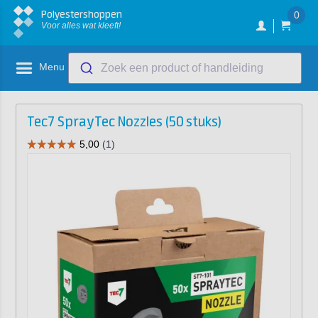
Polyestershoppen
0
Voor alles wat kleeft!
Menu
Zoek een product of handleiding
Tec7 SprayTec Nozzles (50 stuks)