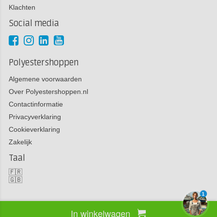
Klachten
Social media
Polyestershoppen
Algemene voorwaarden
Over Polyestershoppen.nl
Contactinformatie
Privacyverklaring
Cookieverklaring
Zakelijk
Taal
🇫🇷
🇬🇧
1
In winkelwagen
Copyright 2026 Polyestershoppen bv