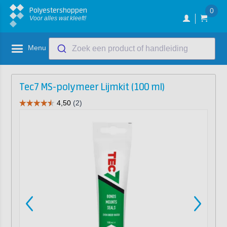
Polyestershoppen
0
Voor alles wat kleeft!
Menu
Zoek een product of handleiding
Tec7 MS-polymeer Lijmkit (100 ml)