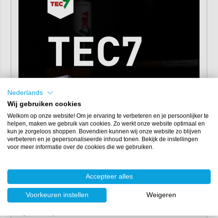
Nederlands
Wij gebruiken cookies
Welkom op onze website! Om je ervaring te verbeteren en je persoonlijker te
helpen, maken we gebruik van cookies. Zo werkt onze website optimaal en
kun je zorgeloos shoppen. Bovendien kunnen wij onze website zo blijven
verbeteren en je gepersonaliseerde inhoud tonen. Bekijk de instellingen
voor meer informatie over de cookies die we gebruiken.
Gebruiksinstructies
Accepteer alles
Zorg dat je de lijmkit altijd aanbrengt op een zuivere, stof-
en vetvrije ondergrond. Reinig het oppervlak indien nodig
Voorkeuren instellen
Weigeren
met Tec7 Cleaner. Je kunt de lijm eenvoudig aanbrengen
bij een temperatuur van minimaal 5°C en maximaal 40°C.