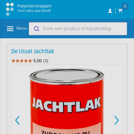
Polyestershoppen
0
Voor alles wat kleeft!
Menu
Zoek een product of handleiding
De IJssel Jachtlak