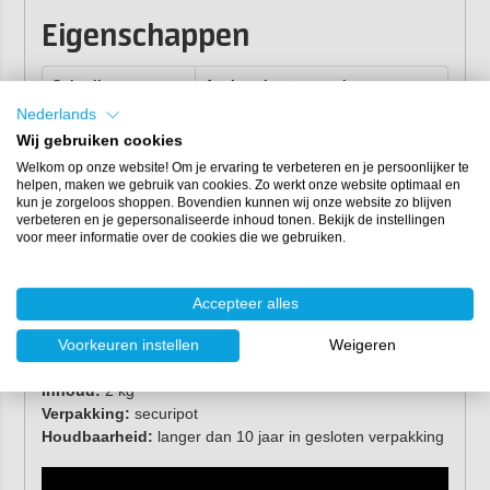
Eigenschappen
Gebruik
Aanbevolen toevoeging
pigmentpasta
Nederlands
Wij gebruiken cookies
Epoxy gelcoat
5-10 %
Welkom op onze website! Om je ervaring te verbeteren en je persoonlijker te
helpen, maken we gebruik van cookies. Zo werkt onze website optimaal en
Overige
epoxyharsen
3-5 %
kun je zorgeloos shoppen. Bovendien kunnen wij onze website zo blijven
verbeteren en je gepersonaliseerde inhoud tonen. Bekijk de instellingen
Massieve
1-3 %
voor meer informatie over de cookies die we gebruiken.
gietstukken
Transparante
0-1 % (minimale hoeveelheid)
Accepteer alles
effecten
Voorkeuren instellen
Weigeren
Kleuren:
RAL-kleuren
Inhoud:
2 kg
Verpakking:
securipot
Houdbaarheid:
langer dan 10 jaar in gesloten verpakking