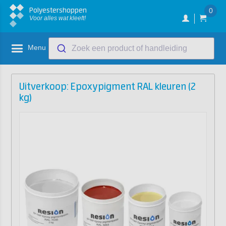
Polyestershoppen
0
Voor alles wat kleeft!
Menu
Zoek een product of handleiding
Uitverkoop: Epoxypigment RAL kleuren (2
kg)