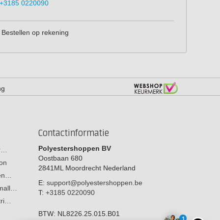
+3185 0220090
Bestellen op rekening
ng
Contactinformatie
Polyestershoppen BV
or…
Oostbaan 680
on
2841ML
Moordrecht
Nederland
men…
E:
support@polyestershoppen.be
 mall…
T:
+3185 0220090
tri…
BTW:
NL8226.25.015.B01
1