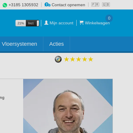
+3185 1305932
Contact opnemen
🇫🇷
🇬🇧
0
Mijn account
Winkelwagen
21%
Incl.
Excl.
Vloersystemen
Acties
ing