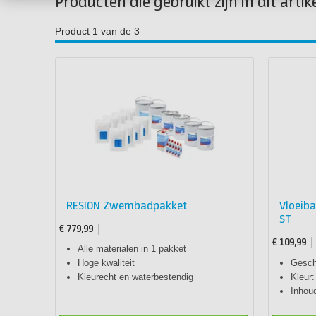
Producten die gebruikt zijn in dit artik
Product 1 van de 3
RESION Zwembadpakket
Vloeib
ST
€ 779,99
€ 109,99
Alle materialen in 1 pakket
Hoge kwaliteit
Geschi
Kleurecht en waterbestendig
Kleur:
Inhou