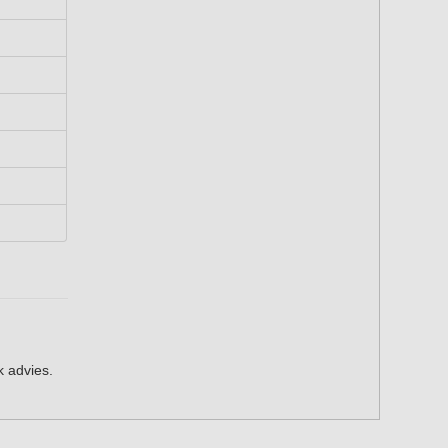
k advies
.