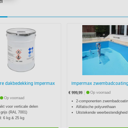
el
are dakbedekking Impermax
Impermax zwembadcoating
Op voorraad
€ 999,99
Op voorraad
2-componenten zwembadcoati
kt voor verticale delen
Alifatische polyurethaan
 grijs (RAL 7001)
Uitstekende weerbestendigheid
d: 6 kg & 25 kg