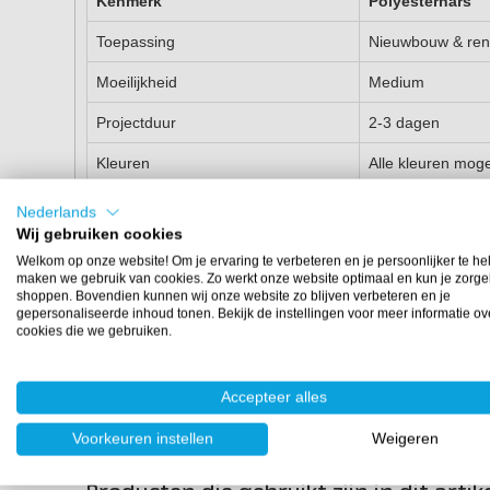
Kenmerk
Polyesterhars
Toepassing
Nieuwbouw & ren
Moeilijkheid
Medium
Projectduur
2-3 dagen
Kleuren
Alle kleuren moge
Tegelen mogelijk?
Ja
Nederlands
Wij gebruiken cookies
Prijsindicatie
€€
Welkom op onze website! Om je ervaring te verbeteren en je persoonlijker te he
maken we gebruik van cookies. Zo werkt onze website optimaal en kun je zorge
Twijfel je nog? Neem gerust contact met ons op voor een p
shoppen. Bovendien kunnen wij onze website zo blijven verbeteren en je
gepersonaliseerde inhoud tonen. Bekijk de instellingen voor meer informatie ov
cookies die we gebruiken.
Heb je vragen over je zwemb
Accepteer alles
Of wil je advies over de juiste methode om jouw zwemba
Onze specialisten helpen je graag via
e-mail
of
Whatsapp
Voorkeuren instellen
Weigeren