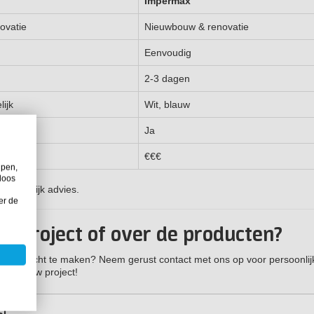
Impermax
ovatie
Nieuwbouw & renovatie
Eenvoudig
2-3 dagen
lijk
Wit, blauw
Ja
€€€
lpen,
loos
ersoonlijk advies.
er de
adproject of over de producten?
d waterdicht te maken? Neem gerust contact met ons op voor
persoonlij
over jouw project!