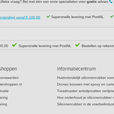
ifieke vraag? Bel met één van onze specialisten voor
gratis
advies
Supersnelle levering met PostNL
erzending vanaf € 100,00
00,00
Supersnelle levering met PostNL
Bestellen op rekeni
rshoppen
Informatiecentrum
oorwaarden
Huidvriendelijk siliconenrubber vo
tershoppen.nl
Drones bouwen met epoxy en carb
rmatie
Treadmaster antislipmatten verlij
aring
Hoe onderhoud je siliconenrubber
aring
Siliconenrubber in de voedselindus