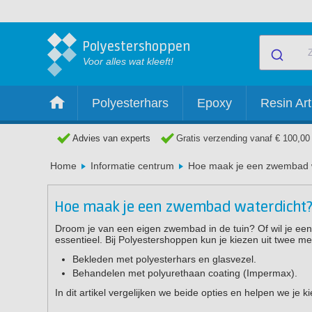
Polyestershoppen
Voor alles wat kleeft!
Polyesterhars
Epoxy
Resin Art
Advies van experts
Gratis verzending vanaf € 100,00
Home
Informatie centrum
Hoe maak je een zwembad 
Hoe maak je een zwembad waterdicht
Droom je van een eigen zwembad in de tuin? Of wil je e
essentieel. Bij Polyestershoppen kun je kiezen uit twee
Bekleden met polyesterhars en glasvezel.
Behandelen met polyurethaan coating (Impermax).
In dit artikel vergelijken we beide opties en helpen we je 