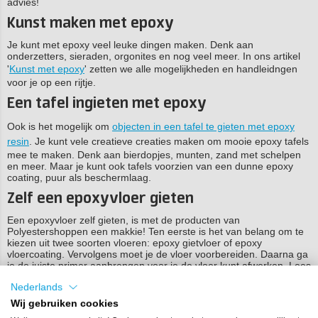
advies!
Kunst maken met epoxy
Je kunt met epoxy veel leuke dingen maken. Denk aan
onderzetters, sieraden, orgonites en nog veel meer. In ons artikel
'
Kunst met epoxy
' zetten we alle mogelijkheden en handleidngen
voor je op een rijtje.
Een tafel ingieten met epoxy
Ook is het mogelijk om
objecten in een tafel te gieten met epoxy
resin
. Je kunt vele creatieve creaties maken om mooie epoxy tafels
mee te maken. Denk aan bierdopjes, munten, zand met schelpen
en meer. Maar je kunt ook tafels voorzien van een dunne epoxy
coating, puur als beschermlaag.
Zelf een epoxyvloer gieten
Een epoxyvloer zelf gieten, is met de producten van
Polyestershoppen een makkie! Ten eerste is het van belang om te
kiezen uit twee soorten vloeren: epoxy gietvloer of epoxy
vloercoating. Vervolgens moet je de vloer voorbereiden. Daarna ga
je de juiste primer aanbrengen voor je de vloer kunt afwerken. Lees
hier
alles over het aanleggen van epoxy vloeren
.
Nederlands
Wij gebruiken cookies