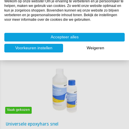
Neem contact op
Welkom op onze website! Om je ervaring te verbeteren en je persoonlijker te
helpen, maken we gebruik van cookies. Zo werkt onze website optimaal en
kun je zorgeloos shoppen. Bovendien kunnen wij onze website zo blijven
Weet je niet zeker of het mogelijk is om het object in te gieten?
verbeteren en je gepersonaliseerde inhoud tonen. Bekijk de instellingen
Neem gerust
contact
met ons op dan bespreken we samen jouw
voor meer informatie over de cookies die we gebruiken.
idee.
Accepteer alles
Producten die gebruikt zijn in dit artikel
Voorkeuren instellen
Weigeren
Product 1 van de 3
Vaak gekozen
Universele epoxyhars snel