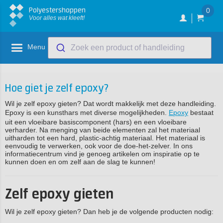
Polyestershoppen
0
Voor alles wat kleeft!
Menu
Zoek een product of handleiding
Hoe giet je zelf epoxy?
Wil je zelf epoxy gieten? Dat wordt makkelijk met deze handleiding.
Epoxy is een kunsthars met diverse mogelijkheden.
Epoxy
bestaat
uit een vloeibare basiscomponent (hars) en een vloeibare
verharder. Na menging van beide elementen zal het materiaal
uitharden tot een hard, plastic-achtig materiaal. Het materiaal is
eenvoudig te verwerken, ook voor de doe-het-zelver. In ons
informatiecentrum vind je genoeg artikelen om inspiratie op te
kunnen doen en om zelf aan de slag te kunnen!
Zelf epoxy gieten
Wil je zelf epoxy gieten? Dan heb je de volgende producten nodig: