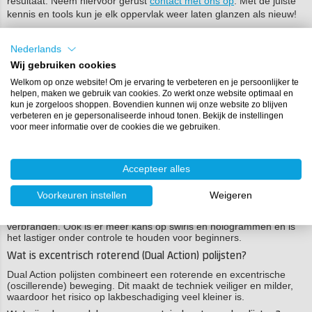
resultaat. Neem hiervoor gerust
contact met ons op
. Met de juiste
kennis en tools kun je elk oppervlak weer laten glanzen als nieuw!
Nederlands
Veelgestelde vragen
Wij gebruiken cookies
Wat is roterend polijsten?
Welkom op onze website! Om je ervaring te verbeteren en je persoonlijker te
helpen, maken we gebruik van cookies. Zo werkt onze website optimaal en
Roterend polijsten betekent dat de polijstschijf uitsluitend om zijn
kun je zorgeloos shoppen. Bovendien kunnen wij onze website zo blijven
eigen as draait. Dit zorgt voor een krachtige polijstwerking
verbeteren en je gepersonaliseerde inhoud tonen. Bekijk de instellingen
waarmee diepe krassen en oxidatie snel verwijderd worden.
voor meer informatie over de cookies die we gebruiken.
Wat zijn de voordelen van roterend polijsten?
Roterend polijsten werkt snel, is effectief bij diepe krassen en
maakt minder geluid dan excentrisch polijsten. Het geeft snel
Accepteer alles
resultaat bij grof polijsten.
Voorkeuren instellen
Weigeren
Wat zijn de nadelen van roterend polijsten?
Deze methode ontwikkelt veel warmte, waardoor de lak kan
verbranden. Ook is er meer kans op swirls en hologrammen en is
het lastiger onder controle te houden voor beginners.
Wat is excentrisch roterend (Dual Action) polijsten?
Dual Action polijsten combineert een roterende en excentrische
(oscillerende) beweging. Dit maakt de techniek veiliger en milder,
waardoor het risico op lakbeschadiging veel kleiner is.