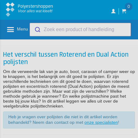
Polyestershoppen
0
Voor alles wat kleeft!
Menu
Zoek een product of handleiding
Het verschil tussen Roterend en Dual Action
polijsten
Om de verweerde lak van je auto, boot, caravan of camper weer op
te knappen, is het belangrijk om dit goed te polijsten. Er zijn
verschillende technieken om dit goed te doen, waarvan roterend
polijsten en excentrisch roterend (Dual Action) polijsten de meest
gebruikte methoden zijn. Maar wat zijn de verschillen? Welke
methode gebruik je wanneer? En welke polijstmachine past het
beste bij jouw klus? In dit artikel leggen we alles uit over de
veelgebruikte polijsttechnieken.
Heb je vragen over polijsten die niet in dit artikel worden
behandeld? Neem dan contact op met
onze specialisten
!