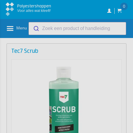
Polyestershoppen
0
Voor alles wat kleeft!
Menu
Zoek een product of handleiding
Tec7 Scrub