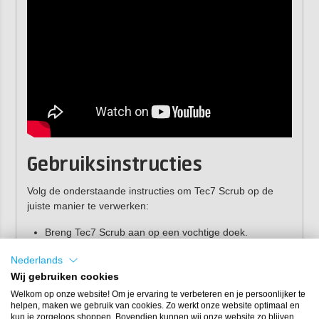
Gebruiksinstructies
Volg de onderstaande instructies om Tec7 Scrub op de
juiste manier te verwerken:
Breng Tec7 Scrub aan op een vochtige doek.
Wrijf het oppervlak in tot schuimvorming.
Nederlands
Drukkend wrijven naar noodzaak.
Wij gebruiken cookies
Spoel het oppervlak af met zuiver water.
Welkom op onze website! Om je ervaring te verbeteren en je persoonlijker te
Droog het oppervlak met een schone
microvezeldoek
.
helpen, maken we gebruik van cookies. Zo werkt onze website optimaal en
kun je zorgeloos shoppen. Bovendien kunnen wij onze website zo blijven