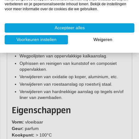
verbeteren en je gepersonaliseerde inhoud tonen. Bekijk de instellingen
Let op:
dit product is iet geschikt voor gelakte,
voor meer informatie over de cookies die we gebruiken.
verniste of geschilderde oppervlakken. Voer bij
twijfel altijd een test uit op een niet zichtbare
plaats.
Accepteer alles
Waar kun je Tec7 Scrub voor
Voorkeuren instellen
Weigeren
gebruiken?
Wegpolijsten van oppervlakkige kalkaanslag.
Opfrissen en reinigen van kunststof en composiet
oppervlakken.
Verwijderen van oxidatie op koper, aluminium, etc.
Verwijderen van roestaanslag op roestvrij staal.
Verwijderen van hardnekkige aanslag op tegels en/of
liner van zwembaden.
Eigenschappen
Vorm:
vloeibaar
Geur:
parfum
Kookpunt:
> 100°C