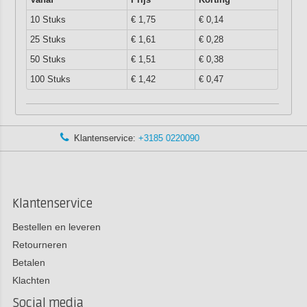
10 Stuks
€ 1,75
€ 0,14
25 Stuks
€ 1,61
€ 0,28
50 Stuks
€ 1,51
€ 0,38
100 Stuks
€ 1,42
€ 0,47
 0220090
Advies via WhatsApp:
+3
Klantenservice
Bestellen en leveren
Retourneren
Betalen
Klachten
Social media