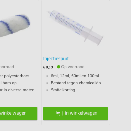
Injectiespuit
oorraad
Op voorraad
€ 0,59
or polyesterhars
6ml, 12ml, 60ml en 100ml
l hars op
Bestand tegen chemicaliën
ar in diverse maten
Staffelkorting
 winkelwagen
In winkelwagen