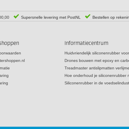
00,00
Supersnelle levering met PostNL
Bestellen op rekeni
rshoppen
Informatiecentrum
oorwaarden
Huidvriendelijk siliconenrubber vo
tershoppen.nl
Drones bouwen met epoxy en carb
rmatie
Treadmaster antislipmatten verlij
aring
Hoe onderhoud je siliconenrubber
aring
Siliconenrubber in de voedselindus