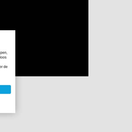
lpen,
loos
er de