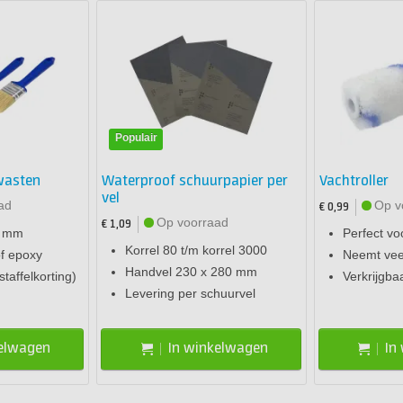
Populair
wasten
Waterproof schuurpapier per
Vachtroller
vel
ad
Op v
€ 0,99
Op voorraad
€ 1,09
0 mm
Perfect vo
Korrel 80 t/m korrel 3000
of epoxy
Neemt vee
Handvel 230 x 280 mm
staffelkorting)
Verkrijgba
Levering per schuurvel
kelwagen
In winkelwagen
In