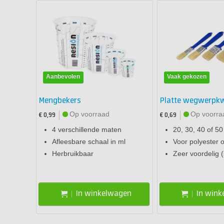
Aanbevolen
Vaak gekozen
Mengbekers
Platte wegwerpk
Op voorraad
Op voorra
€ 0,99
€ 0,69
4 verschillende maten
20, 30, 40 of 5
Afleesbare schaal in ml
Voor polyester 
Herbruikbaar
Zeer voordelig (
In winkelwagen
In win