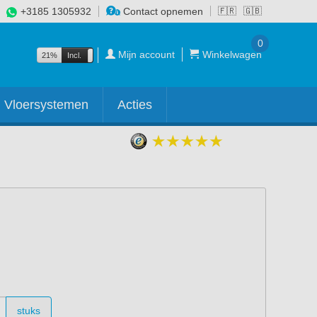
+3185 1305932
Contact opnemen
🇫🇷
🇬🇧
0
Mijn account
Winkelwagen
21%
Incl.
Excl.
Vloersystemen
Acties
stuks