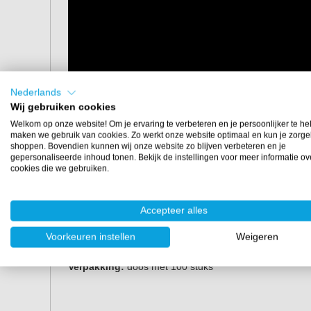
Nederlands
Wij gebruiken cookies
Welkom op onze website! Om je ervaring te verbeteren en je persoonlijker te he
maken we gebruik van cookies. Zo werkt onze website optimaal en kun je zorge
shoppen. Bovendien kunnen wij onze website zo blijven verbeteren en je
gepersonaliseerde inhoud tonen. Bekijk de instellingen voor meer informatie ov
cookies die we gebruiken.
Eigenschappen
Accepteer alles
Afmeting:
18 x 150 mm
Voorkeuren instellen
Weigeren
Materiaal:
hout
Vorm:
afgerond
Verpakking:
doos met 100 stuks