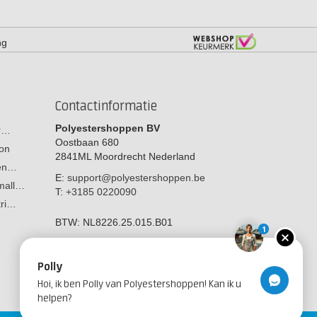
ng
Contactinformatie
Polyestershoppen BV
or…
Oostbaan 680
on
2841ML
Moordrecht
Nederland
men…
E:
support@polyestershoppen.be
 mall…
T:
+3185 0220090
tri…
BTW:
NL8226.25.015.B01
1
Polly
Hoi, ik ben Polly van Polyestershoppen! Kan ik u
helpen?