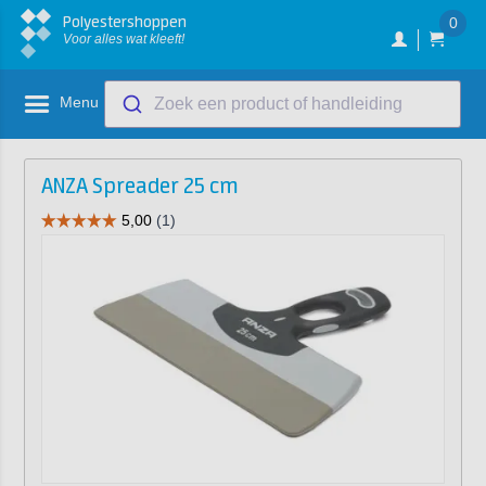
Polyestershoppen
0
Voor alles wat kleeft!
Menu
Zoek een product of handleiding
ANZA Spreader 25 cm