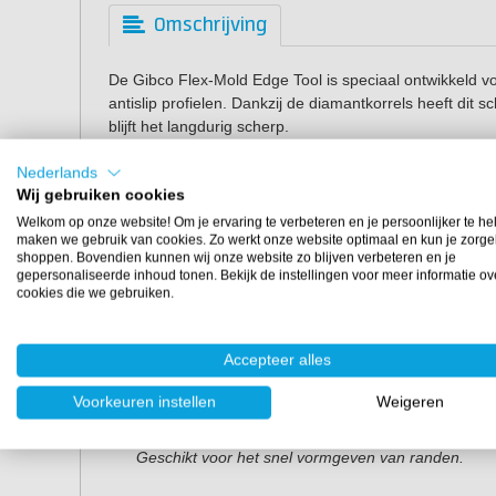
Omschrijving
De Gibco Flex-Mold Edge Tool is speciaal ontwikkeld v
antislip profielen. Dankzij de diamantkorrels heeft dit 
blijft het langdurig scherp.
Het unieke ontwerp met een vlakke zijde voor rechte s
Nederlands
maakt het schuren van elk oppervlak eenvoudig. Daarna
Wij gebruiken cookies
verschillende radius, zodat je altijd een passende afro
Welkom op onze website! Om je ervaring te verbeteren en je persoonlijker te he
rand. De schuurelementen staan onder een hoek van 4
maken we gebruik van cookies. Zo werkt onze website optimaal en kun je zorge
shoppen. Bovendien kunnen wij onze website zo blijven verbeteren en je
overgang van het gladde dek naar het antislipgedeelte.
gepersonaliseerde inhoud tonen. Bekijk de instellingen voor meer informatie ov
verwerker.
cookies die we gebruiken.
Edge Tool varianten
Accepteer alles
De Edge Tool is verkrijgbaar in twee uitvoeringen om 
antislip profielen perfect af te werken:
Voorkeuren instellen
Weigeren
Grove versie (korrel 80/100)
Geschikt voor het snel vormgeven van randen.