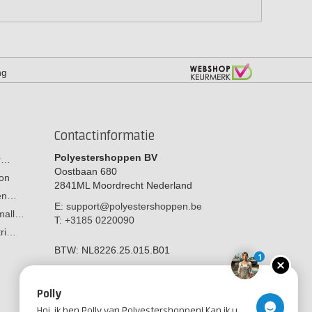
ng
Contactinformatie
Polyestershoppen BV
or…
Oostbaan 680
on
2841ML
Moordrecht
Nederland
men…
E:
support@polyestershoppen.be
 mall…
T:
+3185 0220090
tri…
BTW:
NL8226.25.015.B01
1
Polly
Hoi, ik ben Polly van Polyestershoppen! Kan ik u