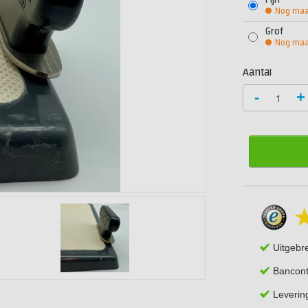
Fijn
Nog maar
Grof
Nog maar
Aantal
-
+
Uitgebr
Bancont
Leverin