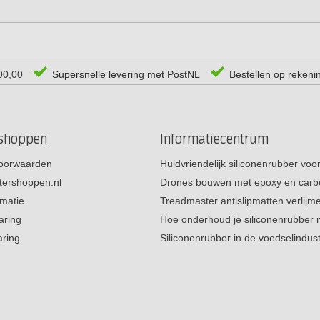
00,00
Supersnelle levering met PostNL
Bestellen op rekeni
rshoppen
Informatiecentrum
oorwaarden
Huidvriendelijk siliconenrubber vo
tershoppen.nl
Drones bouwen met epoxy en carb
rmatie
Treadmaster antislipmatten verlij
aring
Hoe onderhoud je siliconenrubber
aring
Siliconenrubber in de voedselindus