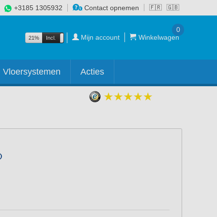
+3185 1305932
Contact opnemen
🇫🇷
🇬🇧
0
Mijn account
Winkelwagen
21%
Incl.
Excl.
Vloersystemen
Acties