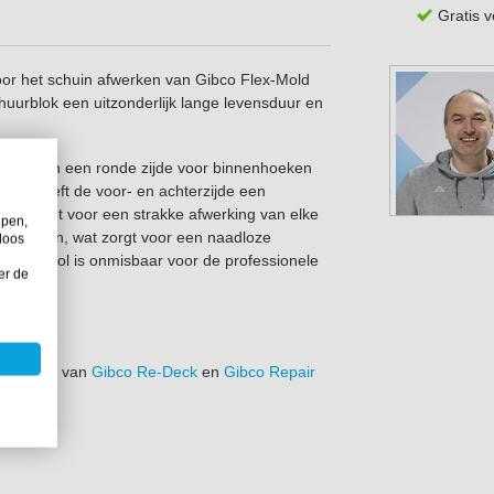
Gratis 
oor het schuin afwerken van Gibco Flex-Mold
schuurblok een uitzonderlijk lange levensduur en
tukken en een ronde zijde voor binnenhoeken
ast heeft de voor- en achterzijde een
nding hebt voor een strakke afwerking van elke
lpen,
5 graden, wat zorgt voor een naadloze
loos
 Deze tool is onmisbaar voor de professionele
er de
de randen van
Gibco Re-Deck
en
Gibco Repair