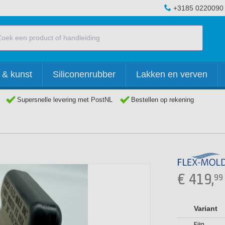
+3185 0220090
 & kunst
Siliconenrubber
Lakken en verven
Supersnelle levering met PostNL
Bestellen op rekening
€
419,
99
Variant