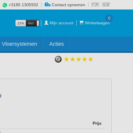
+3185 1305932
Contact opnemen
🇫🇷
🇬🇧
0
Mijn account
Winkelwagen
21%
Incl.
Excl.
Vloersystemen
Acties
Prijs