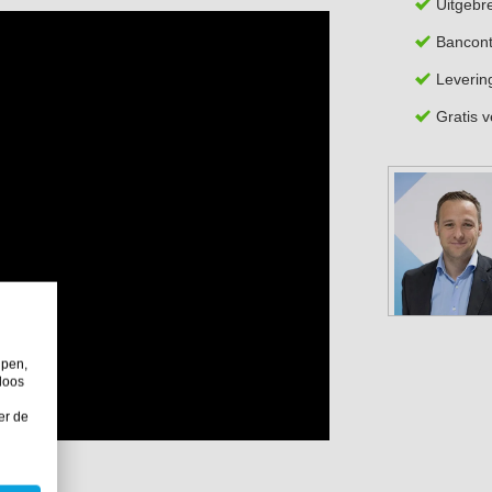
Uitgebr
Bancont
Leverin
Gratis 
lpen,
loos
er de