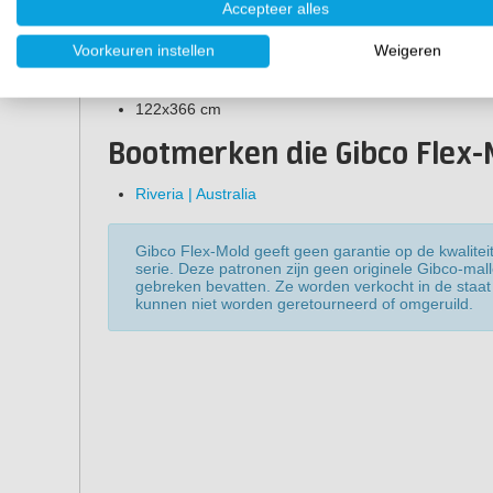
Accepteer alles
30x30 cm
Voorkeuren instellen
Weigeren
30x60 cm
120x120 cm
122x366 cm
Bootmerken die Gibco Flex-
Riveria | Australia
Gibco Flex-Mold geeft geen garantie op de kwaliteit
serie. Deze patronen zijn geen originele Gibco-mal
gebreken bevatten. Ze worden verkocht in de staat 
kunnen niet worden geretourneerd of omgeruild.