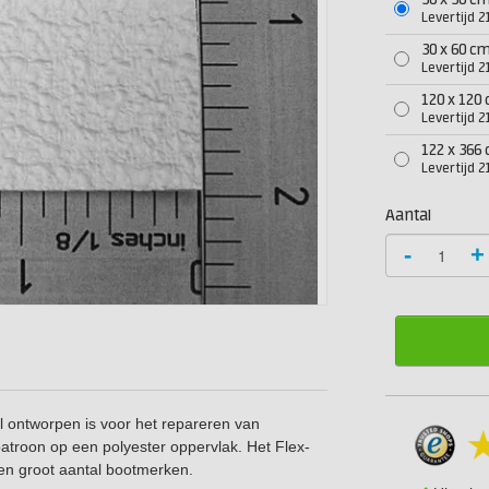
30 x 30 c
Levertijd 
30 x 60 c
Levertijd 
120 x 120
Levertijd 
122 x 366
Levertijd 
Aantal
-
+
l ontworpen is voor het repareren van
patroon op een polyester oppervlak. Het Flex-
en groot aantal bootmerken.