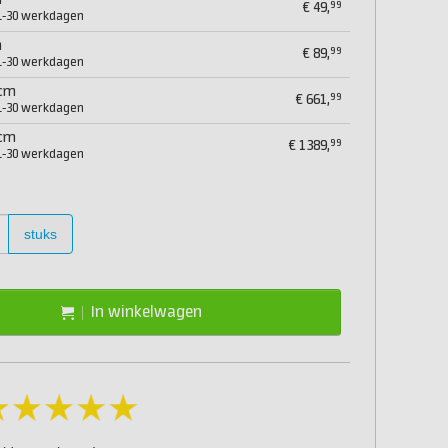
m
99
€
49,
21-30 werkdagen
m
99
€
89,
21-30 werkdagen
 cm
99
€
661,
21-30 werkdagen
 cm
99
€
1389,
21-30 werkdagen
stuks
In winkelwagen