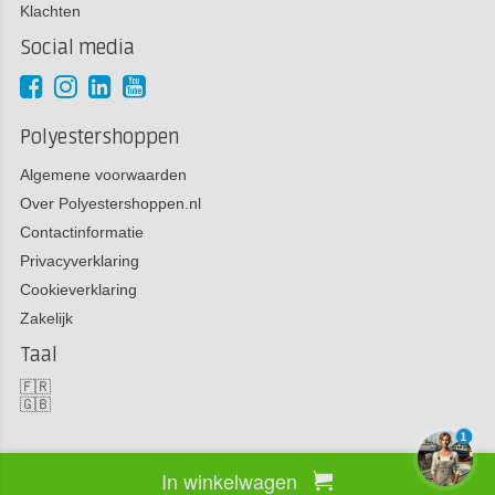
Klachten
Social media
Polyestershoppen
Algemene voorwaarden
Over Polyestershoppen.nl
Contactinformatie
Privacyverklaring
Cookieverklaring
Zakelijk
Taal
🇫🇷
🇬🇧
1
In winkelwagen
Copyright 2026 Polyestershoppen bv