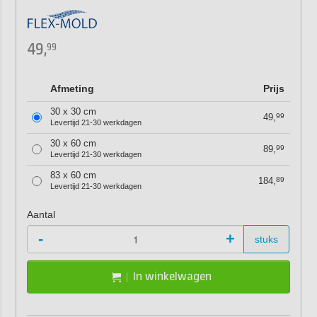
49,
99
Afmeting
Prijs
30 x 30 cm
49,
99
Levertijd 21-30 werkdagen
30 x 60 cm
89,
99
Levertijd 21-30 werkdagen
83 x 60 cm
184,
89
Levertijd 21-30 werkdagen
Aantal
-
+
stuks
In winkelwagen