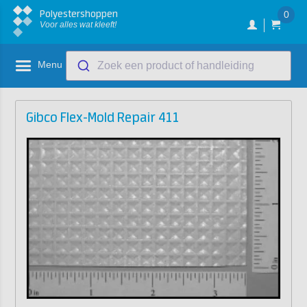
Polyestershoppen
0
Voor alles wat kleeft!
Menu
Zoek een product of handleiding
Gibco Flex-Mold Repair 411