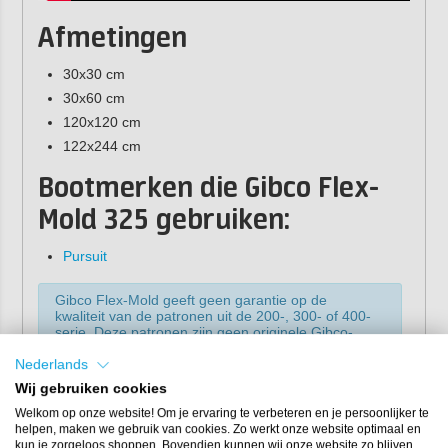
Afmetingen
30x30 cm
30x60 cm
120x120 cm
122x244 cm
Bootmerken die Gibco Flex-
Mold 325 gebruiken:
Pursuit
Gibco Flex-Mold geeft geen garantie op de
kwaliteit van de patronen uit de 200-, 300- of 400-
serie. Deze patronen zijn geen originele Gibco-
mallen en kunnen van nature imperfecties of
gebreken bevatten. Ze worden verkocht in de
Nederlands
staat waarin ze zich bevinden (“as-is”) en kunnen
Wij gebruiken cookies
niet worden geretourneerd of omgeruild.
Welkom op onze website! Om je ervaring te verbeteren en je persoonlijker te
helpen, maken we gebruik van cookies. Zo werkt onze website optimaal en
kun je zorgeloos shoppen. Bovendien kunnen wij onze website zo blijven