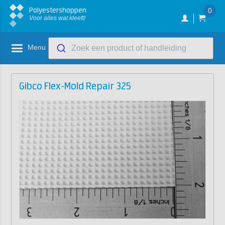
Polyestershoppen
0
Voor alles wat kleeft!
Menu
Zoek een product of handleiding
Gibco Flex-Mold Repair 325