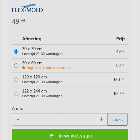
49,
99
Afmeting
Prijs
30 x 30 cm
49,
99
Levertijd 21-30 werkdagen
30 x 60 cm
89,
99
Nog maar 1 stuk op voorraad
120 x 120 cm
661,
99
Levertijd 21-30 werkdagen
122 x 244 cm
929,
99
Levertijd 21-30 werkdagen
Aantal
-
+
stuks
In winkelwagen