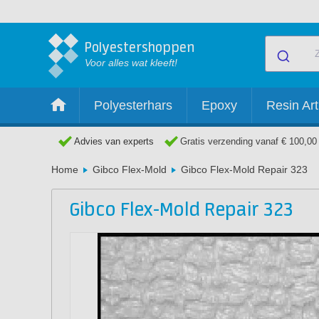
Polyestershoppen
Voor alles wat kleeft!
Polyesterhars
Epoxy
Resin Art
Advies van experts
Gratis verzending vanaf € 100,00
Home
Gibco Flex-Mold
Gibco Flex-Mold Repair 323
Gibco Flex-Mold Repair 323