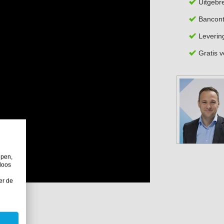
Uitgebr
Bancont
Leverin
Gratis 
lpen,
loos
er de