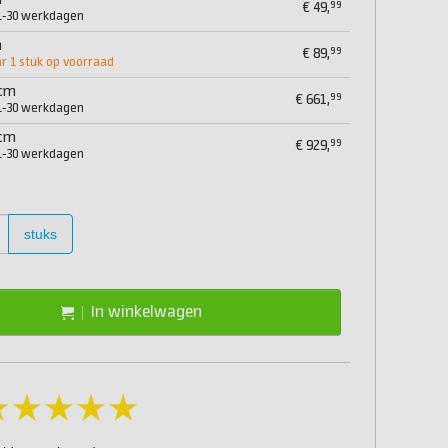
m
99
€
49,
21-30 werkdagen
m
99
€
89,
 1 stuk op voorraad
 cm
99
€
661,
21-30 werkdagen
 cm
99
€
929,
21-30 werkdagen
stuks
In winkelwagen