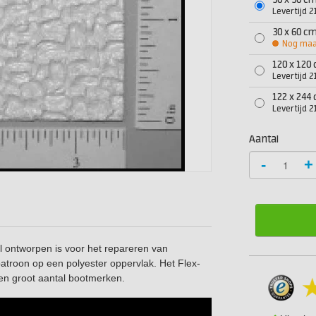
30 x 30 c
Levertijd 
30 x 60 c
Nog maar
120 x 120
Levertijd 
122 x 244
Levertijd 
Aantal
-
+
l ontworpen is voor het repareren van
patroon op een polyester oppervlak. Het Flex-
en groot aantal bootmerken.