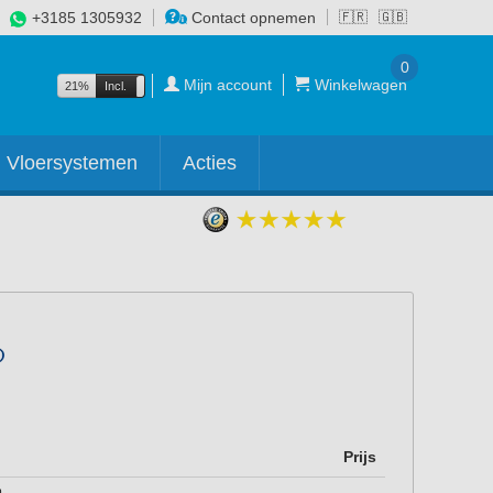
+3185 1305932
Contact opnemen
🇫🇷
🇬🇧
0
Mijn account
Winkelwagen
21%
Incl.
Excl.
Vloersystemen
Acties
Prijs