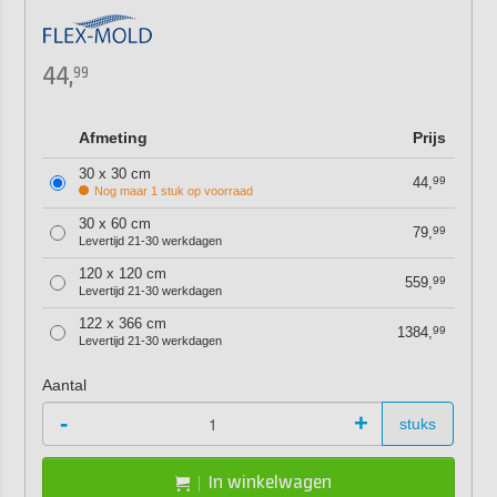
44,
99
Afmeting
Prijs
30 x 30 cm
44,
99
Nog maar 1 stuk op voorraad
30 x 60 cm
79,
99
Levertijd 21-30 werkdagen
120 x 120 cm
559,
99
Levertijd 21-30 werkdagen
122 x 366 cm
1384,
99
Levertijd 21-30 werkdagen
Aantal
-
+
stuks
In winkelwagen