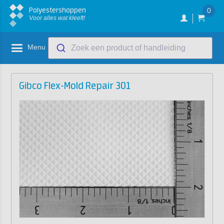
Polyestershoppen
0
Voor alles wat kleeft!
Menu
Zoek een product of handleiding
Gibco Flex-Mold Repair 301