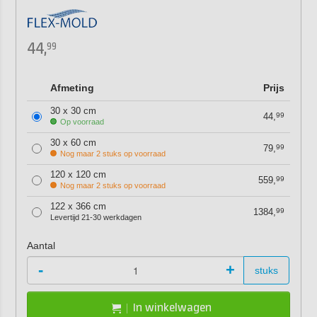
44,
99
Afmeting
Prijs
30 x 30 cm
44,
99
Op voorraad
30 x 60 cm
79,
99
Nog maar 2 stuks op voorraad
120 x 120 cm
559,
99
Nog maar 2 stuks op voorraad
122 x 366 cm
1384,
99
Levertijd 21-30 werkdagen
Aantal
-
+
stuks
In winkelwagen