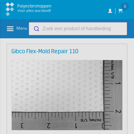
Polyestershoppen
0
Voor alles wat kleeft!
Menu
Zoek een product of handleiding
Gibco Flex-Mold Repair 110