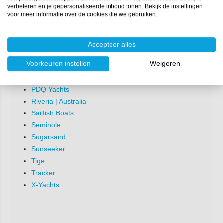
Larson
verbeteren en je gepersonaliseerde inhoud tonen. Bekijk de instellingen
voor meer informatie over de cookies die we gebruiken.
Leisure
Mitze Skiff
Ocean Catamaran
Accepteer alles
Ocean Yachts
Voorkeuren instellen
Weigeren
Orca Yachts
Picton Boats
PDQ Yachts
Riveria | Australia
Sailfish Boats
Seminole
Sugarsand
Sunseeker
Tige
Tracker
X-Yachts