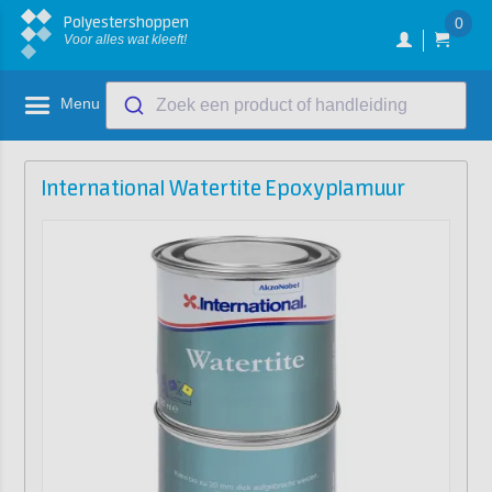
Polyestershoppen
0
Voor alles wat kleeft!
Menu
Zoek een product of handleiding
International Watertite Epoxyplamuur