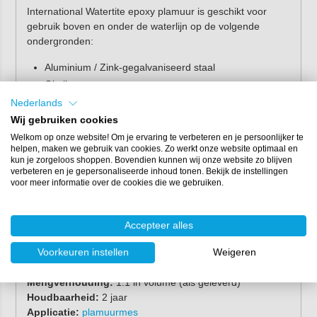
International Watertite epoxy plamuur is geschikt voor
gebruik boven en onder de waterlijn op de volgende
ondergronden:
Aluminium / Zink-gegalvaniseerd staal
Gietijzer
Polyester (gelcoat)
Nederlands
Lood
Wij gebruiken cookies
Staal
Welkom op onze website! Om je ervaring te verbeteren en je persoonlijker te
helpen, maken we gebruik van cookies. Zo werkt onze website optimaal en
Hout
kun je zorgeloos shoppen. Bovendien kunnen wij onze website zo blijven
verbeteren en je gepersonaliseerde inhoud tonen. Bekijk de instellingen
Eigenschappen
voor meer informatie over de cookies die we gebruiken.
Inhoud:
250 ml & 1 liter
Glans:
mat
Accepteer alles
Kleur:
lichtblauw
Dichtheid:
1,14
Voorkeuren instellen
Weigeren
Volume % vaste stof:
100%
Mengverhouding:
1:1 in volume (als geleverd)
Houdbaarheid:
2 jaar
Applicatie:
plamuurmes