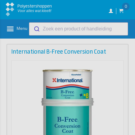
Polyestershoppen
0
Voor alles wat kleeft!
Menu
Zoek een product of handleiding
International B-Free Conversion Coat