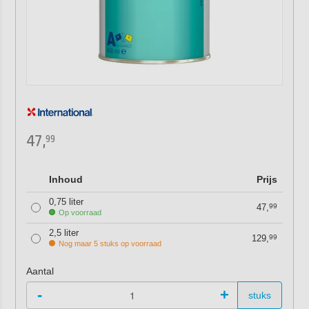
47,
99
Inhoud
Prijs
0,75 liter
47,
99
Op voorraad
2,5 liter
129,
99
Nog maar 5 stuks op voorraad
Aantal
-
+
stuks