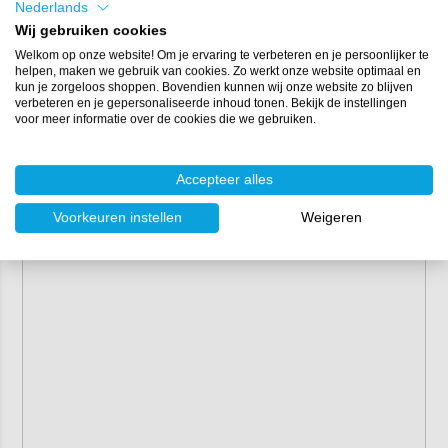
Applicatie:
kwast of roller
Nederlands
2
Rendement:
9 m
/L
Wij gebruiken cookies
Houdbaarheid:
2 jaar
Welkom op onze website! Om je ervaring te verbeteren en je persoonlijker te
helpen, maken we gebruik van cookies. Zo werkt onze website optimaal en
Bekijk de
technische documentatie
voor meer
kun je zorgeloos shoppen. Bovendien kunnen wij onze website zo blijven
informatie over de eigenschappen en
verbeteren en je gepersonaliseerde inhoud tonen. Bekijk de instellingen
verwerking van International B-Free Conversion
voor meer informatie over de cookies die we gebruiken.
Coat.
Accepteer alles
Voorkeuren instellen
Weigeren