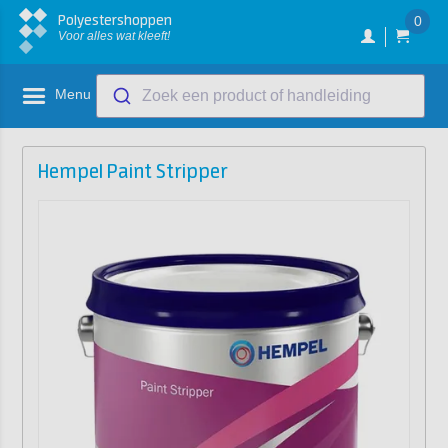
Polyestershoppen
0
Voor alles wat kleeft!
Menu
Zoek een product of handleiding
Hempel Paint Stripper