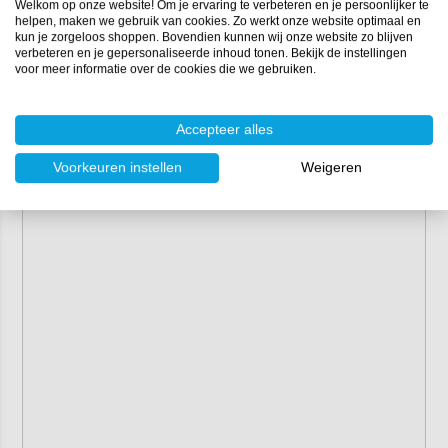
Welkom op onze website! Om je ervaring te verbeteren en je persoonlijker te
Soortgelijk gewicht:
1 kg/liter
helpen, maken we gebruik van cookies. Zo werkt onze website optimaal en
VOS-gehalte:
311 g/l
kun je zorgeloos shoppen. Bovendien kunnen wij onze website zo blijven
Applicatie:
kwast of roller
verbeteren en je gepersonaliseerde inhoud tonen. Bekijk de instellingen
voor meer informatie over de cookies die we gebruiken.
Verwerkingstemperatuur:
minimaal 10°C
Houdbaarheid:
60 maanden
Accepteer alles
Bekijk voor meer eigenschappen de
technische
documentatie van Hempel Paint Stripper.
Voorkeuren instellen
Weigeren