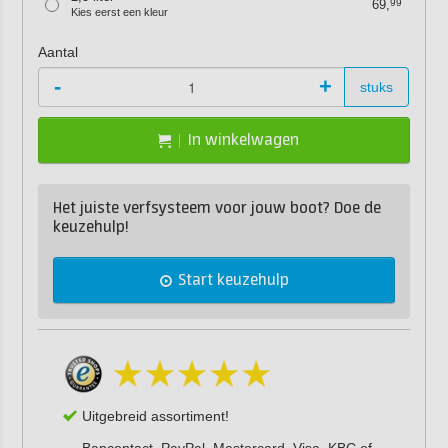
69,
99
Kies eerst een kleur
Aantal
-
+
stuks
In winkelwagen
Het juiste verfsysteem voor jouw boot? Doe de
keuzehulp!
Start keuzehulp
Uitgebreid assortiment!
Bancontact, PayPal, Mastercard, Visa, KBC of