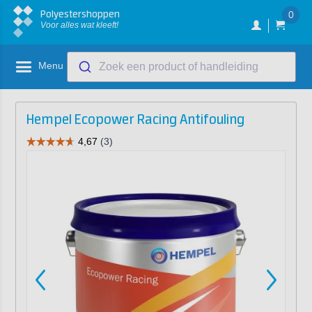
Polyestershoppen
0
Voor alles wat kleeft!
Menu
Zoek een product of handleiding
Hempel Ecopower Racing Antifouling