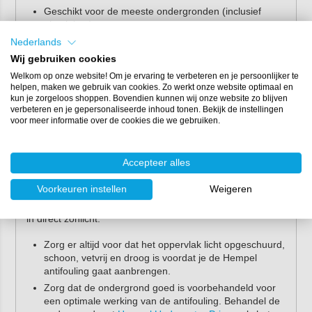
Geschikt voor de meeste ondergronden (inclusief
aluminium).
Geschikt voor zoet water.
Nederlands
Wij gebruiken cookies
Tip:
vaar je in zout water? Gebruik dan altijd een
Welkom op onze website! Om je ervaring te verbeteren en je persoonlijker te
biocidehoudende antifouling voor het beste
helpen, maken we gebruik van cookies. Zo werkt onze website optimaal en
resultaat.
kun je zorgeloos shoppen. Bovendien kunnen wij onze website zo blijven
verbeteren en je gepersonaliseerde inhoud tonen. Bekijk de instellingen
voor meer informatie over de cookies die we gebruiken.
Verwerking Hempel
Antifouling
Accepteer alles
Hempel's Ecopower Racing 76460 is eenvoudig te
Voorkeuren instellen
Weigeren
verwerken met een kwast, roller, spuit of verfkussen. De
minimale verwerkingstemperatuur is 5°C. Vermijd werken
in direct zonlicht.
Zorg er altijd voor dat het oppervlak licht opgeschuurd,
schoon, vetvrij en droog is voordat je de Hempel
antifouling gaat aanbrengen.
Zorg dat de ondergrond goed is voorbehandeld voor
een optimale werking van de antifouling. Behandel de