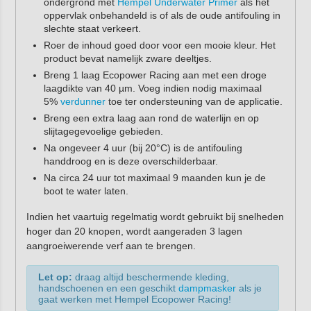
ondergrond met
Hempel Underwater Primer
als het
oppervlak onbehandeld is of als de oude antifouling in
slechte staat verkeert.
Roer de inhoud goed door voor een mooie kleur. Het
product bevat namelijk zware deeltjes.
Breng 1 laag Ecopower Racing aan met een droge
laagdikte van 40 µm. Voeg indien nodig maximaal
5%
verdunner
toe ter ondersteuning van de applicatie.
Breng een extra laag aan rond de waterlijn en op
slijtagegevoelige gebieden.
Na ongeveer 4 uur (bij 20°C) is de antifouling
handdroog en is deze overschilderbaar.
Na circa 24 uur tot maximaal 9 maanden kun je de
boot te water laten.
Indien het vaartuig regelmatig wordt gebruikt bij snelheden
hoger dan 20 knopen, wordt aangeraden 3 lagen
aangroeiwerende verf aan te brengen.
Let op:
draag altijd beschermende kleding,
handschoenen en een geschikt
dampmasker
als je
gaat werken met Hempel Ecopower Racing!