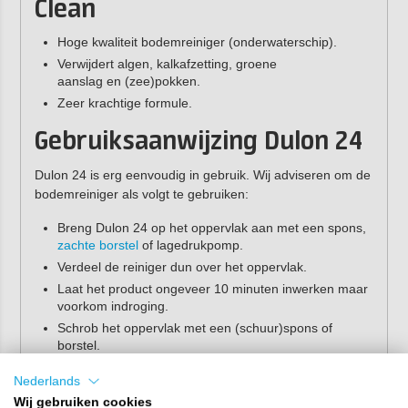
Clean
Hoge kwaliteit bodemreiniger (onderwaterschip).
Verwijdert algen, kalkafzetting, groene
aanslag en (zee)pokken.
Zeer krachtige formule.
Gebruiksaanwijzing Dulon 24
Dulon 24 is erg eenvoudig in gebruik. Wij adviseren om de
bodemreiniger als volgt te gebruiken:
Breng Dulon 24 op het oppervlak aan met een spons,
zachte borstel
of lagedrukpomp.
Verdeel de reiniger dun over het oppervlak.
Laat het product ongeveer 10 minuten inwerken maar
voorkom indroging.
Schrob het oppervlak met een (schuur)spons of
borstel.
Spoel het oppervlak vervolgens af met schoon water
Nederlands
(bij voorkeur met een hogedrukspuit).
Wij gebruiken cookies