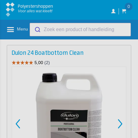
Polyestershoppen
0
Voor alles wat kleeft!
Menu
Zoek een product of handleiding
Dulon 24 Boatbottom Clean