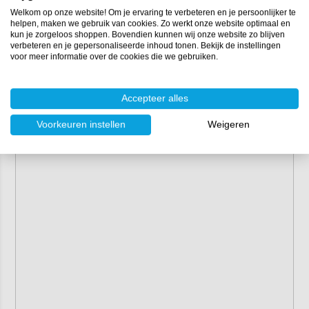
Bij sterke vervuiling herhaal je de bovenstaande stappen.
Welkom op onze website! Om je ervaring te verbeteren en je persoonlijker te
Vermijd werken in direct zonlicht.
helpen, maken we gebruik van cookies. Zo werkt onze website optimaal en
kun je zorgeloos shoppen. Bovendien kunnen wij onze website zo blijven
verbeteren en je gepersonaliseerde inhoud tonen. Bekijk de instellingen
Eigenschappen
voor meer informatie over de cookies die we gebruiken.
Inhoud:
1 liter, 5 liter
Verwerkingstemperatuur:
+0°C
Accepteer alles
Opslag:
bewaren in een droge, donkere en vorstvrije
omgeving
Voorkeuren instellen
Weigeren