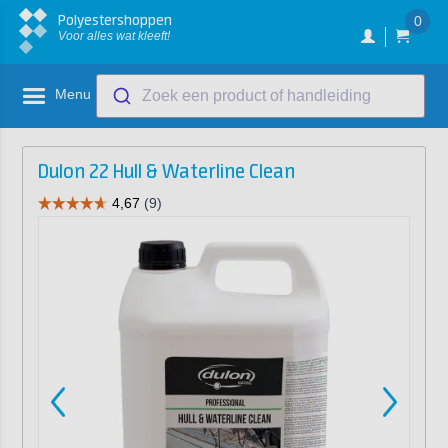
Polyestershoppen
0
Voor alles wat kleeft!
Menu
Zoek een product of handleiding
Dulon 22 Hull & Waterline Clean