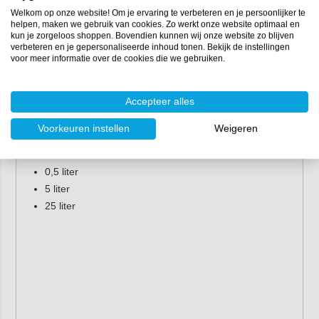
Welkom op onze website! Om je ervaring te verbeteren en je persoonlijker te
helpen, maken we gebruik van cookies. Zo werkt onze website optimaal en
kun je zorgeloos shoppen. Bovendien kunnen wij onze website zo blijven
verbeteren en je gepersonaliseerde inhoud tonen. Bekijk de instellingen
voor meer informatie over de cookies die we gebruiken.
Accepteer alles
Eigenschappen
Voorkeuren instellen
Weigeren
Verpakking:
0,5 liter
5 liter
25 liter