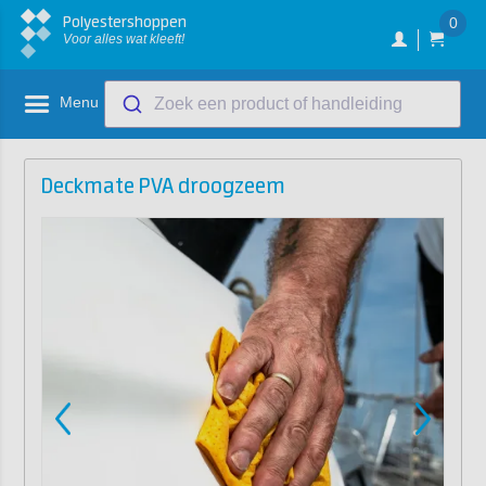
Polyestershoppen
0
Voor alles wat kleeft!
Menu
Zoek een product of handleiding
Deckmate PVA droogzeem