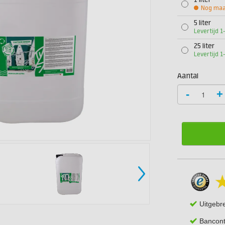
1 liter
Nog maar
5 liter
Levertijd 
25 liter
Levertijd 
Aantal
-
+
Uitgebr
Bancont