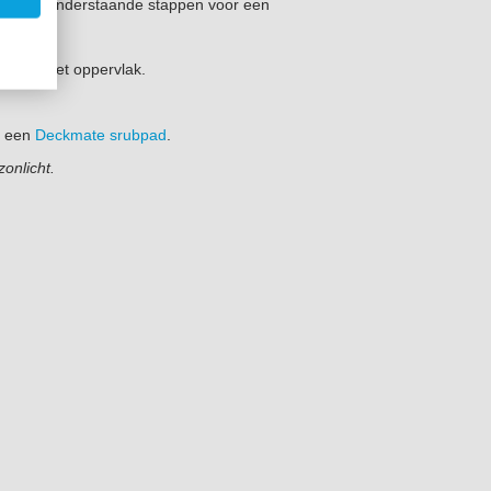
ik. Volg onderstaande stappen voor een
aan op het oppervlak.
t een
Deckmate srubpad
.
zonlicht.