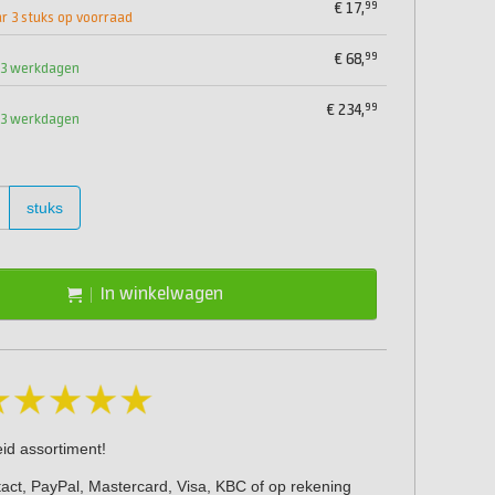
99
€
17,
 3 stuks op voorraad
99
€
68,
1-3 werkdagen
99
€
234,
1-3 werkdagen
stuks
In winkelwagen
eid assortiment!
act, PayPal, Mastercard, Visa, KBC of op rekening