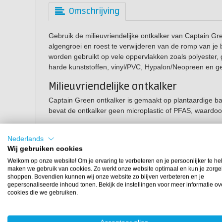
Omschrijving
Gebruik de milieuvriendelijke ontkalker van Captain G
algengroei en roest te verwijderen van de romp van je 
worden gebruikt op vele oppervlakken zoals polyester, gel
harde kunststoffen, vinyl/PVC, Hypalon/Neopreen en ge
Milieuvriendelijke ontkalker
Captain Green ontkalker is gemaakt op plantaardige ba
bevat de ontkalker geen microplastic of PFAS, waardoor
Voordelen Captain Green Ul
Nederlands
Wij gebruiken cookies
Verwijdert
kalkaanslag, groene aanslag, algengroei 
Biologisch afbreekbare formule op plantaardige bas
Welkom op onze website! Om je ervaring te verbeteren en je persoonlijker te he
maken we gebruik van cookies. Zo werkt onze website optimaal en kun je zorge
Veilig voor mens en natuur.
shoppen. Bovendien kunnen wij onze website zo blijven verbeteren en je
Geen PFAS en microplastics.
gepersonaliseerde inhoud tonen. Bekijk de instellingen voor meer informatie ov
cookies die we gebruiken.
Gebruiksinstructies