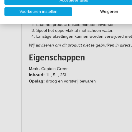
Accepteer alles
De ontkalker van Captain Green is eenvoudig in gebru
optimaal resultaat:
Voorkeuren instellen
Weigeren
Breng Captain Green Ultra
Ontkalker
rechtstreeks 
Laat het product enkele minuten inwerken.
Spoel het oppervlak af met schoon water.
Ernstige afzettingen kunnen worden verwijderd me
Wij adviseren om dit product niet te gebruiken in direct 
Eigenschappen
Merk:
Captain Green
Inhoud:
1L, 5L, 25L
Opslag:
droog en vorstvrij bewaren