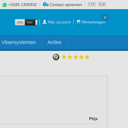
+3185 1305932
Contact opnemen
🇫🇷
🇬🇧
0
Mijn account
Winkelwagen
21%
Incl.
Excl.
Vloersystemen
Acties
Prijs