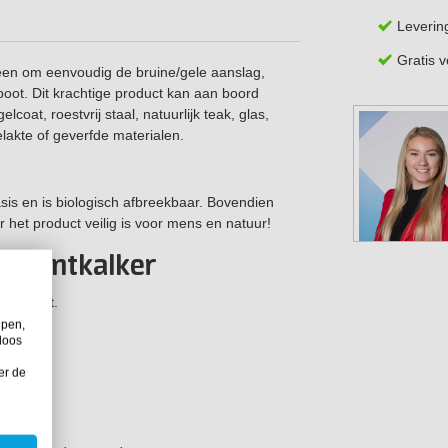
Leverin
Gratis 
reen om eenvoudig de bruine/gele aanslag,
boot. Dit krachtige product kan aan boord
coat, roestvrij staal, natuurlijk teak, glas,
lakte of geverfde materialen.
sis en is biologisch afbreekbaar. Bovendien
 het product veilig is voor mens en natuur!
tra Ontkalker
en roest.
is.
lpen,
loos
er de