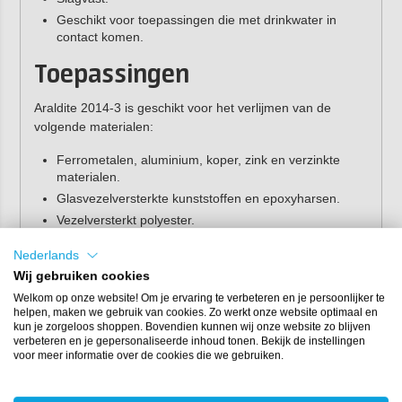
Geschikt voor toepassingen die met drinkwater in
contact komen.
Toepassingen
Araldite 2014-3 is geschikt voor het verlijmen van de
volgende materialen:
Ferrometalen, aluminium, koper, zink en verzinkte
materialen.
Glasvezelversterkte kunststoffen en epoxyharsen.
Vezelversterkt polyester.
Thermohardende composieten.
Nederlands
Keramiek.
Wij gebruiken cookies
Hout.
Welkom op onze website! Om je ervaring te verbeteren en je persoonlijker te
helpen, maken we gebruik van cookies. Zo werkt onze website optimaal en
Technische eigenschappen
kun je zorgeloos shoppen. Bovendien kunnen wij onze website zo blijven
verbeteren en je gepersonaliseerde inhoud tonen. Bekijk de instellingen
Kleur:
grijs
voor meer informatie over de cookies die we gebruiken.
Mengverhouding:
2:1
3
Soortelijk gewicht
: 1,6 g/cm