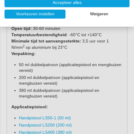
2
Accepteer alles
Schuifsterkte:
19 N/mm
Afpelsterkte:
3 N/mm
Voorkeuren instellen
Weigeren
Viscositeit:
thixotroop
Spleetvullend vermogen:
tot 4 mm
Open tijd:
30-60 minuten
Temperatuurbestendigheid
: -60°C tot +140°C
Minimale tijd tot aanvangssterkte:
3,5 uur voor 1
2
N/mm
op aluminium bij 23°C
Verpakking:
50 ml dubbelpatroon (applicatiepistool en mengbuizen
vereist)
200 ml dubbelpatroon (applicatiepistool en
mengbuizen vereist)
380 ml dubbelpatroon (applicatiepistool en
mengbuizen vereist)
Applicatiepistool:
Handpistool LS50-1 (50 ml)
Handpistool LS200 (200 ml)
Handpistool LS400 (380 ml)