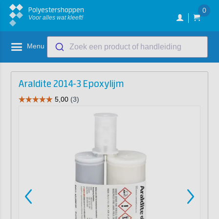
Polyestershoppen
0
Voor alles wat kleeft!
Menu
Zoek een product of handleiding
Araldite 2014-3 Epoxylijm